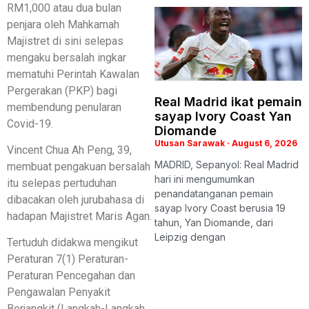
RM1,000 atau dua bulan
penjara oleh Mahkamah
Majistret di sini selepas
mengaku bersalah ingkar
mematuhi Perintah Kawalan
Pergerakan (PKP) bagi
Real Madrid ikat pemain
membendung penularan
sayap Ivory Coast Yan
Covid-19.
Diomande
Utusan Sarawak
August 6, 2026
Vincent Chua Ah Peng, 39,
MADRID, Sepanyol: Real Madrid
membuat pengakuan bersalah
hari ini mengumumkan
itu selepas pertuduhan
penandatanganan pemain
dibacakan oleh jurubahasa di
sayap Ivory Coast berusia 19
hadapan Majistret Maris Agan.
tahun, Yan Diomande, dari
Leipzig dengan
Tertuduh didakwa mengikut
Peraturan 7(1) Peraturan-
Peraturan Pencegahan dan
Pengawalan Penyakit
Berjangkit (Langkah-Langkah