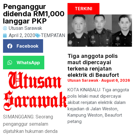
Penganggur
TERKINI
didenda RM1,000
langgar PKP
Utusan Sarawak
April 2, 2020
TEMPATAN
Facebook
Tiga anggota polis
maut dipercayai
WhatsApp
terkena renjatan
elektrik di Beaufort
Utusan Sarawak
August 6, 2026
KOTA KINABALU: Tiga anggota
polis lelaki maut dipercayai
akibat renjatan elektrik dalam
kejadian di Jalan Weston,
Kampung Weston, Beaufort
SIMANGGANG: Seorang
petang
penganggur semalam
dijatuhkan hukuman denda