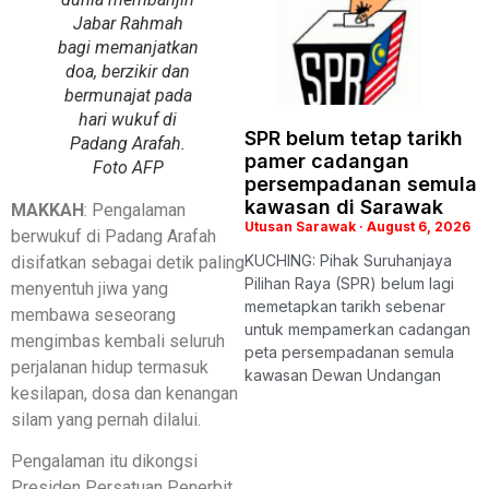
Jabar Rahmah
bagi memanjatkan
doa, berzikir dan
bermunajat pada
hari wukuf di
SPR belum tetap tarikh
Padang Arafah.
pamer cadangan
Foto AFP
persempadanan semula
kawasan di Sarawak
MAKKAH
: Pengalaman
Utusan Sarawak
August 6, 2026
berwukuf di Padang Arafah
KUCHING: Pihak Suruhanjaya
disifatkan sebagai detik paling
Pilihan Raya (SPR) belum lagi
menyentuh jiwa yang
memetapkan tarikh sebenar
membawa seseorang
untuk mempamerkan cadangan
mengimbas kembali seluruh
peta persempadanan semula
perjalanan hidup termasuk
kawasan Dewan Undangan
kesilapan, dosa dan kenangan
silam yang pernah dilalui.
Pengalaman itu dikongsi
Presiden Persatuan Penerbit