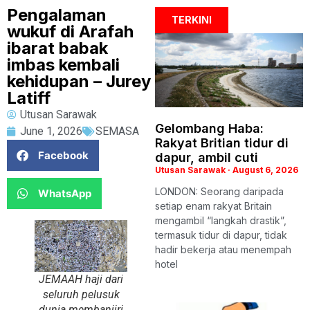
Pengalaman
TERKINI
wukuf di Arafah
ibarat babak
imbas kembali
kehidupan – Jurey
Latiff
Utusan Sarawak
Gelombang Haba:
June 1, 2026
SEMASA
Rakyat Britian tidur di
Facebook
dapur, ambil cuti
Utusan Sarawak
August 6, 2026
LONDON: Seorang daripada
WhatsApp
setiap enam rakyat Britain
mengambil “langkah drastik”,
termasuk tidur di dapur, tidak
hadir bekerja atau menempah
hotel
JEMAAH haji dari
seluruh pelusuk
dunia membanjiri