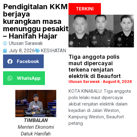
Pendigitalan KKM
TERKINI
berjaya
kurangkan masa
menunggu pesakit
– Hanifah Hajar
Utusan Sarawak
July 8, 2026
KESIHATAN
Tiga anggota polis
Facebook
maut dipercayai
terkena renjatan
elektrik di Beaufort
WhatsApp
Utusan Sarawak
August 6, 2026
KOTA KINABALU: Tiga anggota
polis lelaki maut dipercayai
akibat renjatan elektrik dalam
kejadian di Jalan Weston,
Kampung Weston, Beaufort
TIMBALAN
petang
Menteri Ekonomi
Datuk Hanifah