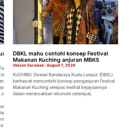
uarga iringi penghormatan terakhir
DBKL mahu contohi konsep Festival
Makanan Kuching anjuran MBKS
Utusan Sarawak
August 7, 2026
Teck Siong ke kampung halamannya hari ini, balu anggota Polis Dir
ini ialah memastikan kelima-
KUCHING: Dewan Bandaraya Kuala Lumpur (DBKL)
an yang mencukupi memandangkan mereka masih kecil.
berhasrat mencontohi konsep penganjuran Festival
depan mereka. Mereka semua masih kecil, sedangkan gaji suami buka
Makanan Kuching selepas melihat kejayaannya
Jalan Bukit Lima di sini, lewat petang tadi.
dalam merancakkan ekonomi setempat,
hun.
ah di SJK(C) Tung Hua, Sibu, manakala anak bongsu mengikuti pend
rat untuk dipindahkan semula bertugas ke Sibu supaya dapat tinggal
sini, tetapi belum berjaya,” katanya.