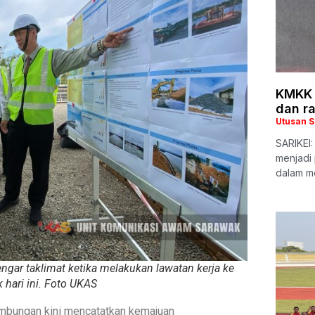
KMKK 
dan r
Utusan 
SARIKEI
menjadi
dalam m
ngar taklimat ketika melakukan lawatan kerja ke
k hari ini. Foto UKAS
bungan kini mencatatkan kemajuan