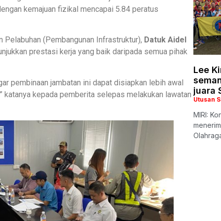
engan kemajuan fizikal mencapai 5.84 peratus
n Pelabuhan (Pembangunan Infrastruktur),
Datuk Aidel
unjukkan prestasi kerja yang baik daripada semua pihak
Lee K
seman
gar pembinaan jambatan ini dapat disiapkan lebih awal
juara
027,” katanya kepada pemberita selepas melakukan lawatan
Utusan 
MIRI: Ko
menerim
Olahrag