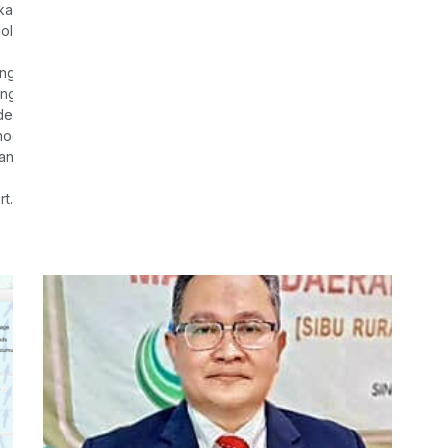
ialah ketika sambutan Tahun Baharu Cina lalu.
olis yang maut selepas dipercayai terkena renjatan elektrik ketika
ng Pasukan Gerakan Udara (PGU) Polis Diraja Malaysia (PDRM) Kota
 kenderaan polis serta ahli keluarga ke Ching Chuan Sibu Mortuary 
 dewan berkenaan pada 7.30 pagi esok sebelum mendiang dibawa k
odist Grace Memorial Park di Jalan Kemuyang.
an itu ialah Lans Koperal Mohamad Nur Hafiz Ibrahim, 29, dan Lans
t.