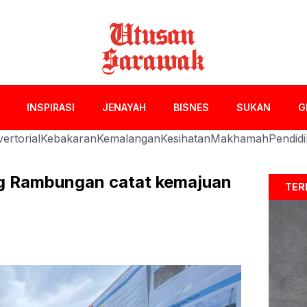
INSPIRASI
JENAYAH
BISNES
SUKAN
G
ertorial
Kebakaran
Kemalangan
Kesihatan
Makhamah
Pendid
g Rambungan catat kemajuan
TER