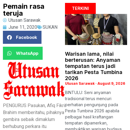
Pemain rasa
TERKINI
teruja
Utusan Sarawak
June 11, 2020
SUKAN
Facebook
WhatsApp
Warisan lama, nilai
berterusan: Anyaman
tempatan terus jadi
tarikan Pesta Tumbina
2026
Utusan Sarawak
August 9, 2026
BINTULU: Seni anyaman
tradisional terus mencuri
perhatian pengunjung pada
PENGURUS Pasukan, Afiq Fikri
Pesta Tumbina 2026 apabila
Brahim memberitahu, pihaknya
pelbagai hasil kraftangan
gembira sebaik dimaklum
tempatan dipamerkan,
berhubung perkara itu.
membuktikan warisan budaya