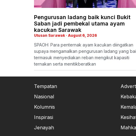
Pengurusan ladang baik kunci Bukit
Saban jadi pembekal utama ayam
kacukan Sarawak
Utusan Sarawak
August 6, 2026
SPAOH: Para penternak ayam kacukan diingatkan
supaya mengamalkan pengurusan ladang yang bai
termasuk menyediakan reban mengikut kapasiti
ternakan serta menitikberatkan
Tempatan
Advert
Nasional
Kebak
Kolumnis
Kemal
Inspirasi
Kesiha
Jenayah
Mahk