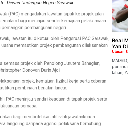
oto: Dewan Undangan Negeri Sarawak
k (PAC) mengadakan lawatan tapak ke projek jalan
semalam bagi meninjau sendiri kemajuan pelaksanaan
adi pemangkin pembangunan negeri.
ak, lawatan itu diketuai oleh Pengerusi PAC Sarawak,
Real M
da usaha memastikan projek pembangunan dilaksanakan
Yan D
Utusan 
MADRID,
us semasa projek oleh Penolong Jurutera Bahagian,
penanda
Christopher Donovan Durin Ajoi.
tahun, Y
ksanaan projek, kemajuan fizikal kerja serta cabaran
stikan pembinaan berjalan lancar.
hli PAC meninjau sendiri keadaan di tapak projek serta
elaksanaan semasa.
iadakan bagi membolehkan ahli-ahli jawatankuasa
ra langsung daripada agensi pelaksana berhubung