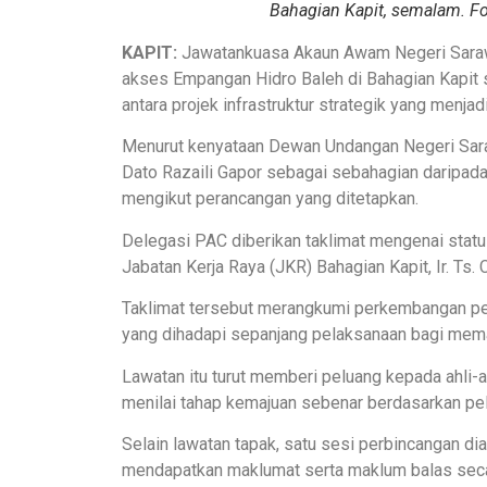
Bahagian Kapit, semalam. F
KAPIT:
Jawatankuasa Akaun Awam Negeri Sarawa
akses Empangan Hidro Baleh di Bahagian Kapit 
antara projek infrastruktur strategik yang menj
Menurut kenyataan Dewan Undangan Negeri Saraw
Dato Razaili Gapor sebagai sebahagian daripa
mengikut perancangan yang ditetapkan.
Delegasi PAC diberikan taklimat mengenai stat
Jabatan Kerja Raya (JKR) Bahagian Kapit, Ir. Ts. 
Taklimat tersebut merangkumi perkembangan pela
yang dihadapi sepanjang pelaksanaan bagi mema
Lawatan itu turut memberi peluang kepada ahli-a
menilai tahap kemajuan sebenar berdasarkan p
Selain lawatan tapak, satu sesi perbincangan d
mendapatkan maklumat serta maklum balas seca