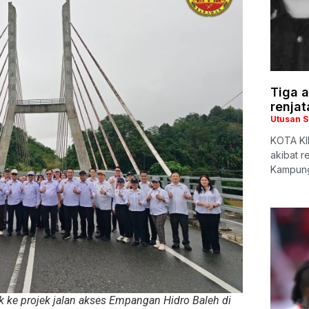
Tiga a
renjat
Utusan 
KOTA KIN
akibat r
Kampung
ke projek jalan akses Empangan Hidro Baleh di