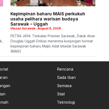
Kepimpinan baharu MAIS perkukuh
usaha pelihara warisan budaya
Sarawak – Uggah
Utusan Sarawak
August 6, 2026
PETRA JAYA: Timbalan Premier Sarawak, Datuk Amar
k,
Douglas Uggah Embas menerima kunjungan hormat
kepimpinan baharu Majlis Adat Istiadat Sarawak
(MAIS)
orial
Rencana
aran
Sada Iban
angan
Semasa
tan
Stail
amah
Teknologi