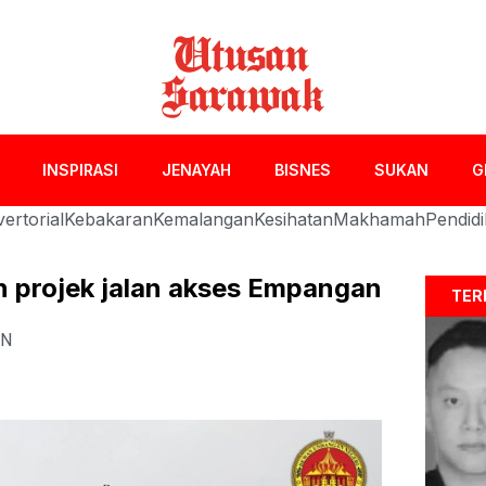
INSPIRASI
JENAYAH
BISNES
SUKAN
G
ertorial
Kebakaran
Kemalangan
Kesihatan
Makhamah
Pendid
n projek jalan akses Empangan
TER
AN