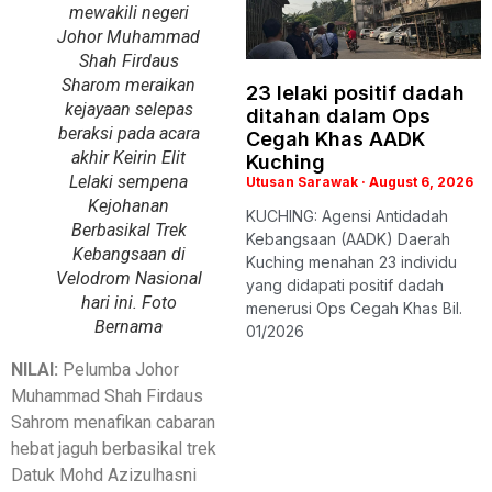
mewakili negeri
Johor Muhammad
Shah Firdaus
Sharom meraikan
23 lelaki positif dadah
kejayaan selepas
ditahan dalam Ops
beraksi pada acara
Cegah Khas AADK
akhir Keirin Elit
Kuching
Lelaki sempena
Utusan Sarawak
August 6, 2026
Kejohanan
KUCHING: Agensi Antidadah
Berbasikal Trek
Kebangsaan (AADK) Daerah
Kebangsaan di
Kuching menahan 23 individu
Velodrom Nasional
yang didapati positif dadah
hari ini. Foto
menerusi Ops Cegah Khas Bil.
Bernama
01/2026
NILAI:
Pelumba Johor
Muhammad Shah Firdaus
Sahrom menafikan cabaran
hebat jaguh berbasikal trek
Datuk Mohd Azizulhasni