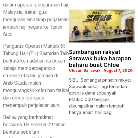
dalam operasi pengurusan haji
Malaysia, sekali gus
mengubah landskap perjalanan
jemaah haji negara ke Tanah
Suci.
Pengurus Operasi Maktab 63
Sumbangan rakyat
Tabung Haji (TH) Shahidan Taib
Sarawak buka harapan
berkata kemudahan itu bukan
baharu buat Chloe
sahaja mempercepatkan
Utusan Sarawak
August 7, 2026
urusan ketibaan jemaah di
SIBU: Semangat prihatin rakyat
Arab Saudi, malah
Sarawak sekali lagi terserlah
mengurangkan keletihan fizikal
apabila dana sebanyak
dan emosi selepas
RM450,000 berjaya
menempuh perjalanan jauh.
dikumpulkan dalam tempoh
hanya enam hari bagi
Beliau yang berkhidmat
bersama TH selama 29 tahun
berkata sebelum