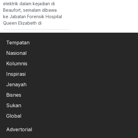
elektrik dalam kejadian di
Beaufort, semalam dibawa
ke Jabatan Forensik Hospital
Queen Elizabeth di
Tempatan
Nasional
Kolumnis
Inspirasi
Jenayah
Bisnes
Sukan
Global
Advertorial