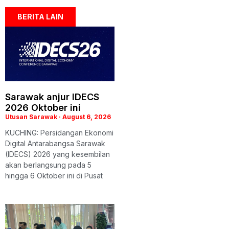
BERITA LAIN
Sarawak anjur IDECS
2026 Oktober ini
Utusan Sarawak
August 6, 2026
KUCHING: Persidangan Ekonomi
Digital Antarabangsa Sarawak
(IDECS) 2026 yang kesembilan
akan berlangsung pada 5
hingga 6 Oktober ini di Pusat