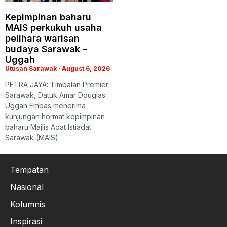
Kepimpinan baharu
MAIS perkukuh usaha
pelihara warisan
budaya Sarawak –
Uggah
Utusan Sarawak
August 6, 2026
PETRA JAYA: Timbalan Premier
Sarawak, Datuk Amar Douglas
Uggah Embas menerima
kunjungan hormat kepimpinan
baharu Majlis Adat Istiadat
Sarawak (MAIS)
Tempatan
Nasional
Kolumnis
Inspirasi