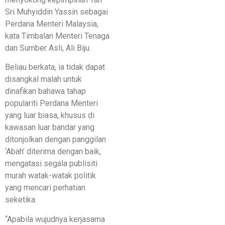
Sri Muhyiddin Yassin sebagai
Perdana Menteri Malaysia,
kata Timbalan Menteri Tenaga
dan Sumber Asli, Ali Biju.
Beliau berkata, ia tidak dapat
disangkal malah untuk
dinafikan bahawa tahap
populariti Perdana Menteri
yang luar biasa, khusus di
kawasan luar bandar yang
ditonjolkan dengan panggilan
‘Abah’ diterima dengan baik,
mengatasi segala publisiti
murah watak-watak politik
yang mencari perhatian
seketika.
“Apabila wujudnya kerjasama