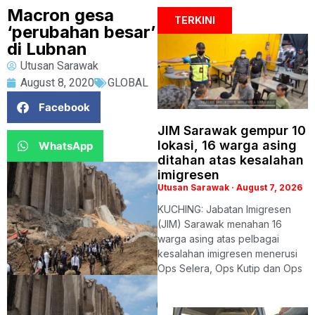
Macron gesa
TERKINI
‘perubahan besar’
di Lubnan
Utusan Sarawak
August 8, 2020
GLOBAL
Facebook
JIM Sarawak gempur 10
lokasi, 16 warga asing
WhatsApp
ditahan atas kesalahan
imigresen
Utusan Sarawak
August 7, 2026
KUCHING: Jabatan Imigresen
(JIM) Sarawak menahan 16
warga asing atas pelbagai
kesalahan imigresen menerusi
Ops Selera, Ops Kutip dan Ops