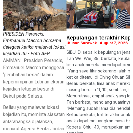
PRESIDEN Perancis,
Kepulangan terakhir Kope
Emmanuel Macron bersama
Utusan Sarawak
August 7, 2026
delegasi ketika melawat lokasi
SIBU: Di sebalik kepulangan jena
kejadian itu.• Foto AFP
Tan Wei Wei, 39, berkata, keutama
AMMAN: Presiden Perancis,
lima anak mereka mendapat pemb
Emmanuel Macron menggesa
“Yang saya fikir sekarang ialah 
‘perubahan besar’ dalam
ketika ditemui di Ching Chuan Sibu 
kepemimpinan Lubnan ekoran
Beliau berkata, lima anak mereka
kejadian letupan besar di
masing berusia 11, 10, sembilan, t
Beirut pada Selasa.
Menurutnya, empat anak yang lebi
Tan berkata, mendiang suaminya t
Beliau yang melawat lokasi
“Memang sudah lama dia hendak ber
kejadian itu, meminta siasatan
Beliau berkata, kali terakhir anak-
anak dapat meluangkan masa bers
antarabangsa dijalankan,
Koperal Chiu, 40, merupakan antar
menurut Agensi Berita Jordan