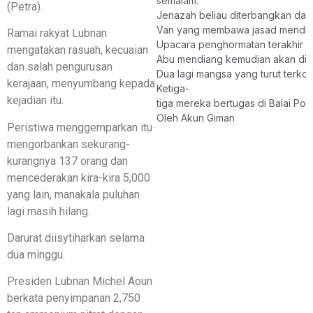
semalam.
(Petra).
Jenazah beliau diterbangkan dar
Van yang membawa jasad mendiang 
Ramai rakyat Lubnan
Upacara penghormatan terakhir a
mengatakan rasuah, kecuaian
Abu mendiang kemudian akan dise
dan salah pengurusan
Dua lagi mangsa yang turut terko
kerajaan, menyumbang kepada
Ketiga-
kejadian itu.
tiga mereka bertugas di Balai Poli
Oleh Akun Giman
Peristiwa menggemparkan itu
mengorbankan sekurang-
kurangnya 137 orang dan
mencederakan kira-kira 5,000
yang lain, manakala puluhan
lagi masih hilang.
Darurat diisytiharkan selama
dua minggu.
Presiden Lubnan Michel Aoun
berkata penyimpanan 2,750