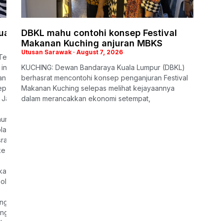
uarga iringi penghormatan terakhir
DBKL mahu contohi konsep Festival
Makanan Kuching anjuran MBKS
Utusan Sarawak
August 7, 2026
Teck Siong ke kampung halamannya hari ini, balu anggota Polis Dir
ini ialah memastikan kelima-
KUCHING: Dewan Bandaraya Kuala Lumpur (DBKL)
an yang mencukupi memandangkan mereka masih kecil.
berhasrat mencontohi konsep penganjuran Festival
depan mereka. Mereka semua masih kecil, sedangkan gaji suami buka
Makanan Kuching selepas melihat kejayaannya
Jalan Bukit Lima di sini, lewat petang tadi.
dalam merancakkan ekonomi setempat,
hun.
ah di SJK(C) Tung Hua, Sibu, manakala anak bongsu mengikuti pend
rat untuk dipindahkan semula bertugas ke Sibu supaya dapat tinggal
sini, tetapi belum berjaya,” katanya.
ialah ketika sambutan Tahun Baharu Cina lalu.
olis yang maut selepas dipercayai terkena renjatan elektrik ketika
ng Pasukan Gerakan Udara (PGU) Polis Diraja Malaysia (PDRM) Kota
 kenderaan polis serta ahli keluarga ke Ching Chuan Sibu Mortuary 