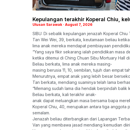
Kepulangan terakhir Koperal Chiu, kel
Utusan Sarawak
August 7, 2026
SIBU: Di sebalik kepulangan jenazah Koperal Chiu 
Tan Wei Wei, 39, berkata, keutamaan beliau ketika 
lima anak mereka mendapat pembiayaan pendidik
“Yang saya fikir sekarang ialah pendidikan masa 
ketika ditemui di Ching Chuan Sibu Mortuary Hall di 
Beliau berkata, lima anak mereka masing-
masing berusia 11, 10, sembilan, tujuh dan empat ta
Menurutnya, empat anak yang lebih besar bersekol
Tan berkata, mendiang suaminya telah lama berhas
“Memang sudah lama dia hendak berpindah balik ke 
Beliau berkata, kali terakhir anak-
anak dapat meluangkan masa bersama bapa mereka 
Koperal Chiu, 40, merupakan antara tiga anggota p
semalam.
Jenazah beliau diterbangkan dari Lapangan Terba
Van yang membawa jasad mendiang kemudian diiringi