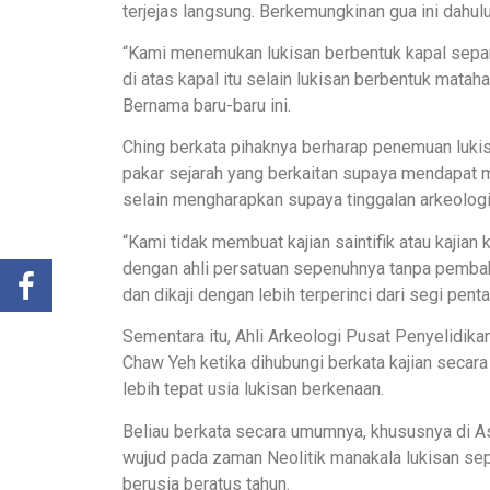
terjejas langsung. Berkemungkinan gua ini dahu
“Kami menemukan lukisan berbentuk kapal sepan
di atas kapal itu selain lukisan berbentuk mata
Bernama baru-baru ini.
Ching berkata pihaknya berharap penemuan lukisan
pakar sejarah yang berkaitan supaya mendapat 
selain mengharapkan supaya tinggalan arkeologi 
“Kami tidak membuat kajian saintifik atau kajia
dengan ahli persatuan sepenuhnya tanpa pembabit
dan dikaji dengan lebih terperinci dari segi pent
Sementara itu, Ahli Arkeologi Pusat Penyelidika
Chaw Yeh ketika dihubungi berkata kajian secar
lebih tepat usia lukisan berkenaan.
Beliau berkata secara umumnya, khususnya di As
wujud pada zaman Neolitik manakala lukisan sep
berusia beratus tahun.