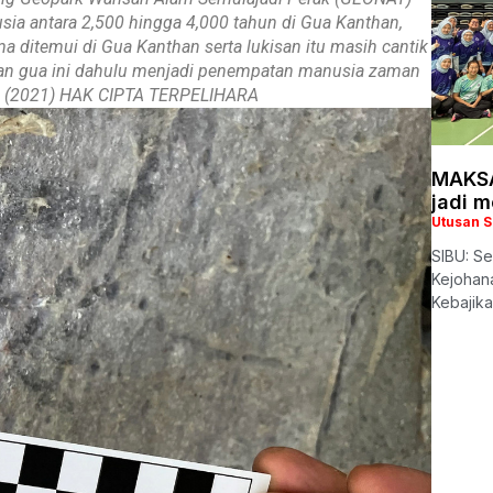
ia antara 2,500 hingga 4,000 tahun di Gua Kanthan,
 ditemui di Gua Kanthan serta lukisan itu masih cantik
nan gua ini dahulu menjadi penempatan manusia zaman
MA (2021) HAK CIPTA TERPELIHARA
MAKSA
jadi 
Utusan 
SIBU: Se
Kejohana
Kebajik