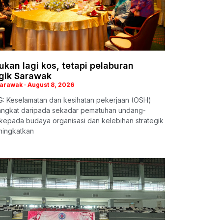
kan lagi kos, tetapi pelaburan
egik Sarawak
Sarawak
August 8, 2026
: Keselamatan dan kesihatan pekerjaan (OSH)
iangkat daripada sekadar pematuhan undang-
kepada budaya organisasi dan kelebihan strategik
ningkatkan