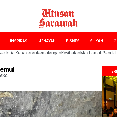
INSPIRASI
JENAYAH
BISNES
SUKAN
G
ertorial
Kebakaran
Kemalangan
Kesihatan
Makhamah
Pendid
temui
TER
ASA