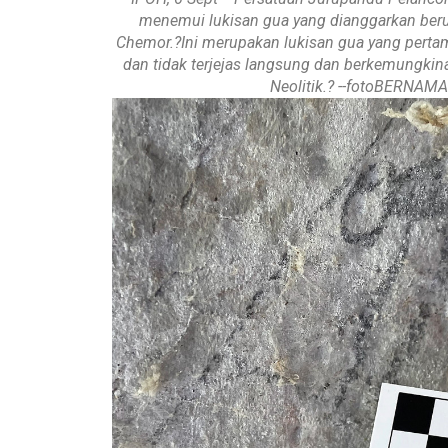
menemui lukisan gua yang dianggarkan berus
Chemor.?Ini merupakan lukisan gua yang pertama
dan tidak terjejas langsung dan berkemungki
Neolitik.? --fotoBERNA