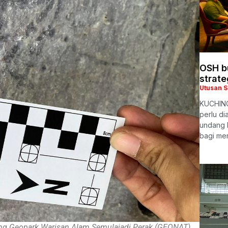
OSH bu
strat
Utusan 
KUCHING
perlu d
undang 
bagi me
ong Geopark Warisan Alam Semulajadi Perak (GEONAT)