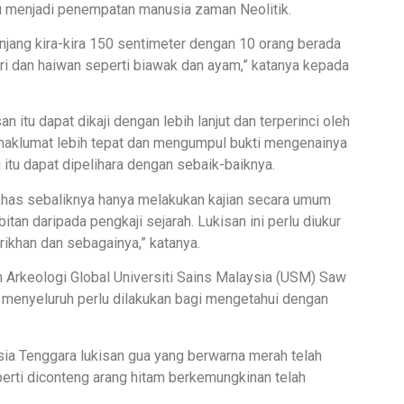
lu menjadi penempatan manusia zaman Neolitik.
jang kira-kira 150 sentimeter dengan 10 orang berada
hari dan haiwan seperti biawak dan ayam,” katanya kepada
 itu dapat dikaji dengan lebih lanjut dan terperinci oleh
maklumat lebih tepat dan mengumpul bukti mengenainya
itu dapat dipelihara dengan sebaik-baiknya.
n khas sebaliknya hanya melakukan kajian secara umum
an daripada pengkaji sejarah. Lukisan ini perlu diukur
arikhan dan sebagainya,” katanya.
n Arkeologi Global Universiti Sains Malaysia (USM) Saw
a menyeluruh perlu dilakukan bagi mengetahui dengan
ia Tenggara lukisan gua yang berwarna merah telah
erti diconteng arang hitam berkemungkinan telah