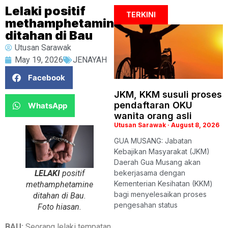
Lelaki positif
TERKINI
methamphetamine
ditahan di Bau
Utusan Sarawak
May 19, 2026
JENAYAH
Facebook
JKM, KKM susuli proses
pendaftaran OKU
WhatsApp
wanita orang asli
Utusan Sarawak
August 8, 2026
GUA MUSANG: Jabatan
Kebajikan Masyarakat (JKM)
Daerah Gua Musang akan
LELAKI
positif
bekerjasama dengan
Kementerian Kesihatan (KKM)
methamphetamine
bagi menyelesaikan proses
ditahan di Bau.
pengesahan status
Foto hiasan.
BAU:
Seorang lelaki tempatan