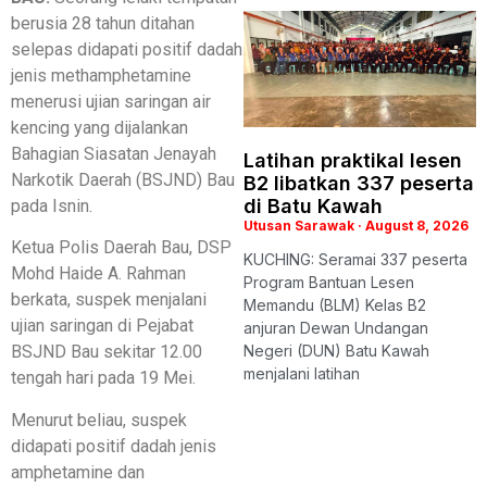
berusia 28 tahun ditahan
selepas didapati positif dadah
jenis methamphetamine
menerusi ujian saringan air
kencing yang dijalankan
Bahagian Siasatan Jenayah
Latihan praktikal lesen
Narkotik Daerah (BSJND) Bau
B2 libatkan 337 peserta
di Batu Kawah
pada Isnin.
Utusan Sarawak
August 8, 2026
Ketua Polis Daerah Bau, DSP
KUCHING: Seramai 337 peserta
Mohd Haide A. Rahman
Program Bantuan Lesen
berkata, suspek menjalani
Memandu (BLM) Kelas B2
ujian saringan di Pejabat
anjuran Dewan Undangan
Negeri (DUN) Batu Kawah
BSJND Bau sekitar 12.00
menjalani latihan
tengah hari pada 19 Mei.
Menurut beliau, suspek
didapati positif dadah jenis
amphetamine dan