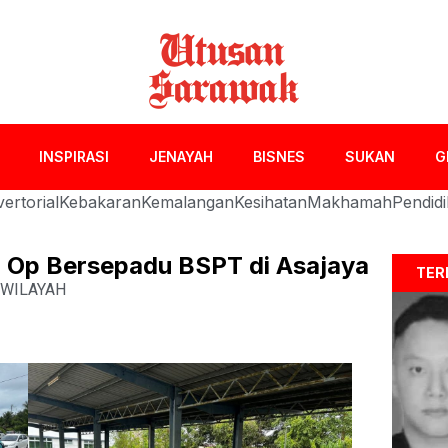
INSPIRASI
JENAYAH
BISNES
SUKAN
G
ertorial
Kebakaran
Kemalangan
Kesihatan
Makhamah
Pendid
m Op Bersepadu BSPT di Asajaya
TER
WILAYAH