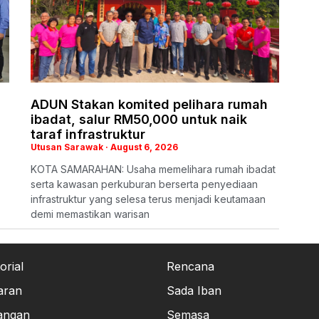
ADUN Stakan komited pelihara rumah
ibadat, salur RM50,000 untuk naik
taraf infrastruktur
Utusan Sarawak
August 6, 2026
KOTA SAMARAHAN: Usaha memelihara rumah ibadat
serta kawasan perkuburan berserta penyediaan
infrastruktur yang selesa terus menjadi keutamaan
demi memastikan warisan
orial
Rencana
aran
Sada Iban
angan
Semasa