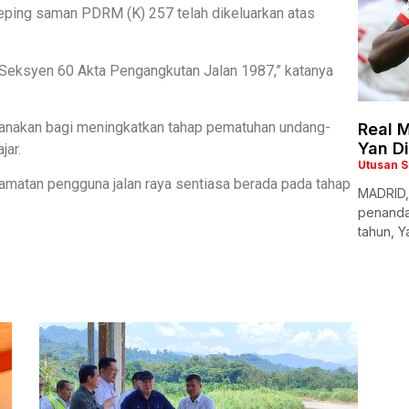
eping saman PDRM (K) 257 telah dikeluarkan atas
wah Seksyen 60 Akta Pengangkutan Jalan 1987,” katanya
ksanakan bagi meningkatkan tahap pematuhan undang-
Real M
Yan D
jar.
Utusan 
lamatan pengguna jalan raya sentiasa berada pada tahap
MADRID,
penanda
tahun, Y