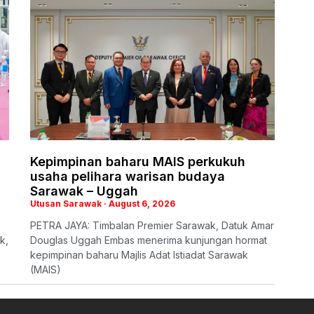
Kepimpinan baharu MAIS perkukuh
usaha pelihara warisan budaya
Sarawak – Uggah
Utusan Sarawak
August 6, 2026
PETRA JAYA: Timbalan Premier Sarawak, Datuk Amar
k,
Douglas Uggah Embas menerima kunjungan hormat
kepimpinan baharu Majlis Adat Istiadat Sarawak
(MAIS)