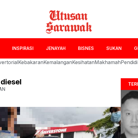
INSPIRASI
JENAYAH
BISNES
SUKAN
G
ertorial
Kebakaran
Kemalangan
Kesihatan
Makhamah
Pendid
diesel
TER
AN