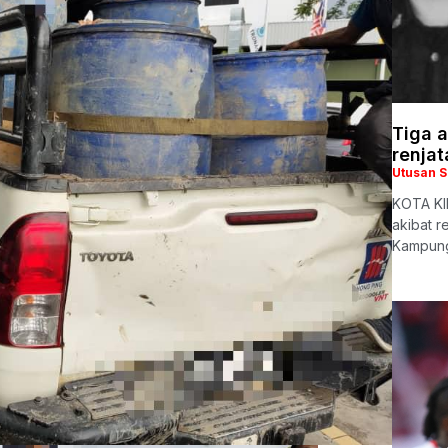
Tiga a
renjat
Utusan 
KOTA KIN
akibat r
Kampung