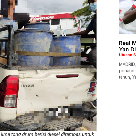
Real M
Yan D
Utusan 
MADRID,
penanda
tahun, Y
ma tong drum berisi diesel dirampas untuk