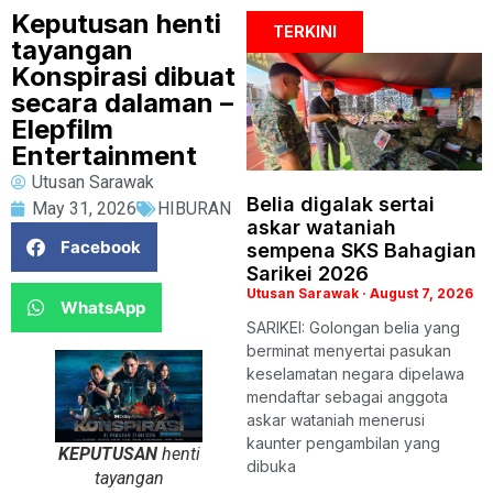
Keputusan henti
TERKINI
tayangan
Konspirasi dibuat
secara dalaman –
Elepfilm
Entertainment
Utusan Sarawak
Belia digalak sertai
May 31, 2026
HIBURAN
askar wataniah
Facebook
sempena SKS Bahagian
Sarikei 2026
Utusan Sarawak
August 7, 2026
WhatsApp
SARIKEI: Golongan belia yang
berminat menyertai pasukan
keselamatan negara dipelawa
mendaftar sebagai anggota
askar wataniah menerusi
kaunter pengambilan yang
KEPUTUSAN
henti
dibuka
tayangan