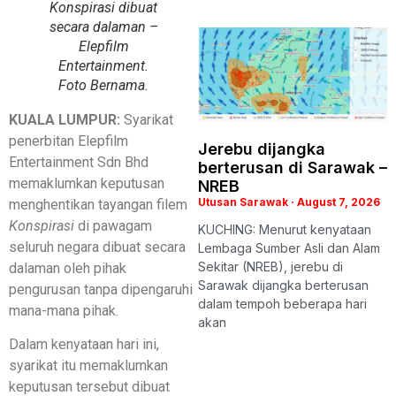
Konspirasi dibuat
secara dalaman –
Elepfilm
Entertainment.
Foto Bernama.
KUALA LUMPUR:
Syarikat
penerbitan Elepfilm
Jerebu dijangka
Entertainment Sdn Bhd
berterusan di Sarawak –
memaklumkan keputusan
NREB
Utusan Sarawak
August 7, 2026
menghentikan tayangan filem
Konspirasi
di pawagam
KUCHING: Menurut kenyataan
seluruh negara dibuat secara
Lembaga Sumber Asli dan Alam
Sekitar (NREB), jerebu di
dalaman oleh pihak
Sarawak dijangka berterusan
pengurusan tanpa dipengaruhi
dalam tempoh beberapa hari
mana-mana pihak.
akan
Dalam kenyataan hari ini,
syarikat itu memaklumkan
keputusan tersebut dibuat