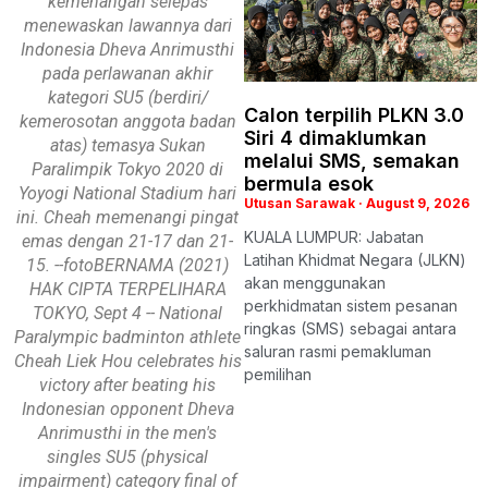
kemenangan selepas
menewaskan lawannya dari
Indonesia Dheva Anrimusthi
pada perlawanan akhir
kategori SU5 (berdiri/
Calon terpilih PLKN 3.0
kemerosotan anggota badan
Siri 4 dimaklumkan
atas) temasya Sukan
melalui SMS, semakan
Paralimpik Tokyo 2020 di
bermula esok
Yoyogi National Stadium hari
Utusan Sarawak
August 9, 2026
ini. Cheah memenangi pingat
KUALA LUMPUR: Jabatan
emas dengan 21-17 dan 21-
Latihan Khidmat Negara (JLKN)
15. --fotoBERNAMA (2021)
akan menggunakan
HAK CIPTA TERPELIHARA
perkhidmatan sistem pesanan
TOKYO, Sept 4 -- National
ringkas (SMS) sebagai antara
Paralympic badminton athlete
saluran rasmi pemakluman
Cheah Liek Hou celebrates his
pemilihan
victory after beating his
Indonesian opponent Dheva
Anrimusthi in the men's
singles SU5 (physical
impairment) category final of