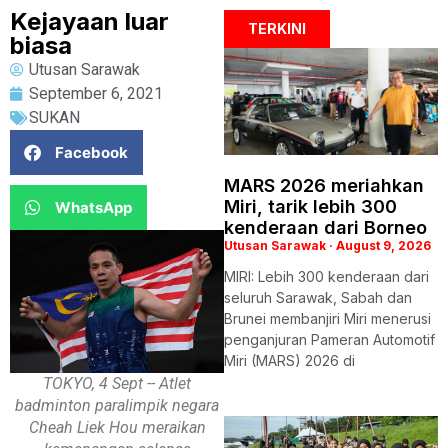
Kejayaan luar
TERKINI
biasa
Utusan Sarawak
September 6, 2021
SUKAN
Facebook
MARS 2026 meriahkan
Miri, tarik lebih 300
WhatsApp
kenderaan dari Borneo
Utusan Sarawak
August 9, 2026
MIRI: Lebih 300 kenderaan dari
seluruh Sarawak, Sabah dan
Brunei membanjiri Miri menerusi
penganjuran Pameran Automotif
Miri (MARS) 2026 di
TOKYO, 4 Sept -- Atlet
badminton paralimpik negara
Cheah Liek Hou meraikan