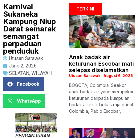
Karnival
TERKINI
Sukaneka
Kampung Niup
Darat semarak
semangat
perpaduan
penduduk
Anak badak air
Utusan Sarawak
keturunan Escobar mati
June 2, 2026
selepas diselamatkan
SELATAN
,
WILAYAH
Utusan Sarawak
August 6, 2026
Facebook
BOGOTÁ, Colombia: Seekor
anak badak air yang merupakan
keturunan daripada kumpulan
WhatsApp
badak air milik bekas raja dadah
Colombia, Pablo Escobar,
PENGANJURAN