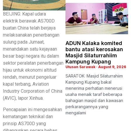
BEIJING: Kapal udara
elektrik berawak AS700D
buatan China telah berjaya
melaksanakan penerbangan
sulung pada Jumaat,
ADUN Kalaka komited
bantu atasi kerosakan
menandakan satu kejayaan
Masjid Silaturrahiim
besar bagi negara itu dalam
Kampung Kupang
sektor peralatan penerbangan
Utusan Sarawak
August 9, 2026
hijau untuk ekonomi altitud
SARATOK: Masjid Silaturrahiim
rendah, menurut pengeluar
Kampung Kupang bakal
kapal terbang, Aviation
menerima perhatian menerusi
Industry Corporation of China
usaha menaik taraf beberapa
(AVIC), lapor Xinhua.
bahagian masjid dan kawasan
perkarangannya yang
Pencapaian ini mengesahkan
mengalami
kematangan teknikal dan
prinsip AS700D yang
dibangunkan secara bebas