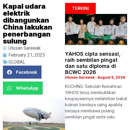
Kapal udara
TERKINI
elektrik
dibangunkan
China lakukan
penerbangan
sulung
Utusan Sarawak
YAHOS cipta sensasi,
February 21, 2025
raih sembilan pingat
GLOBAL
dan satu diploma di
BCWC 2026
Facebook
Utusan Sarawak
August 9, 2026
KUCHING: Sekolah Kemahiran
WhatsApp
YAHOS terus membuktikan
keupayaannya melahirkan bakat
kulinari berdaya saing apabila
berjaya membawa pulang
sembilan pingat serta satu