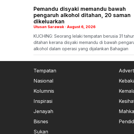
Pemandu disyaki memandu bawah
pengaruh alkohol ditahan, 20 saman
dikeluarkan
Utusan Sarawak
August 6, 2026
KUCHING: Seorang lelaki tempatan berusia 31 tahu
ditahan kerana disyaki memandu di bawah pengar
alkohol dalam operasi yang dijalankan Bahagian
Tempatan
Advert
Nasional
Kebak
Kolumnis
Kemal
Inspirasi
Kesiha
Jenayah
Mahk
Bisnes
Pendid
Sukan