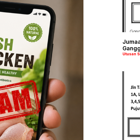
Jumaa
Gangg
Utusan 