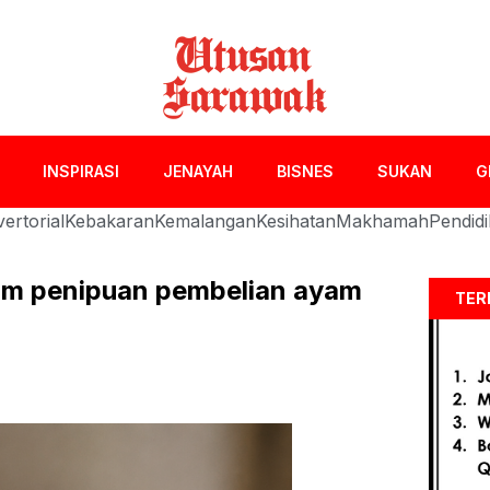
INSPIRASI
JENAYAH
BISNES
SUKAN
G
ertorial
Kebakaran
Kemalangan
Kesihatan
Makhamah
Pendid
am penipuan pembelian ayam
TER