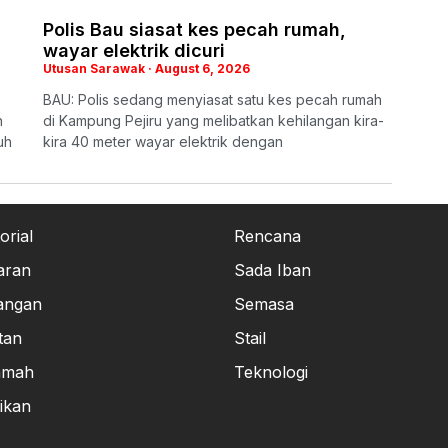
Polis Bau siasat kes pecah rumah,
wayar elektrik dicuri
Utusan Sarawak
August 6, 2026
BAU: Polis sedang menyiasat satu kes pecah rumah
n
di Kampung Pejiru yang melibatkan kehilangan kira-
uh
kira 40 meter wayar elektrik dengan
orial
Rencana
aran
Sada Iban
angan
Semasa
tan
Stail
amah
Teknologi
ikan