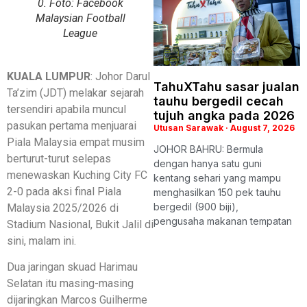
0. Foto: Facebook
Malaysian Football
League
KUALA LUMPUR
: Johor Darul
TahuXTahu sasar jualan
Ta’zim (JDT) melakar sejarah
tauhu bergedil cecah
tersendiri apabila muncul
tujuh angka pada 2026
pasukan pertama menjuarai
Utusan Sarawak
August 7, 2026
Piala Malaysia empat musim
JOHOR BAHRU: Bermula
berturut-turut selepas
dengan hanya satu guni
menewaskan Kuching City FC
kentang sehari yang mampu
2-0 pada aksi final Piala
menghasilkan 150 pek tauhu
bergedil (900 biji),
Malaysia 2025/2026 di
pengusaha makanan tempatan
Stadium Nasional, Bukit Jalil di
sini, malam ini.
Dua jaringan skuad Harimau
Selatan itu masing-masing
dijaringkan Marcos Guilherme