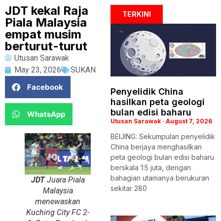
JDT kekal Raja
TERKINI
Piala Malaysia
empat musim
berturut-turut
Utusan Sarawak
May 23, 2026
SUKAN
Facebook
Penyelidik China
hasilkan peta geologi
bulan edisi baharu
WhatsApp
Utusan Sarawak
August 7, 2026
BEIJING: Sekumpulan penyelidik
China berjaya menghasilkan
peta geologi bulan edisi baharu
berskala 1:5 juta, dengan
bahagian utamanya berukuran
JDT
Juara Piala
sekitar 280
Malaysia
menewaskan
Kuching City FC 2-