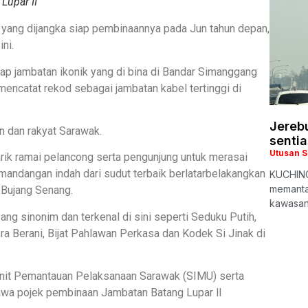
Lupar II
 yang dijangka siap pembinaannya pada Jun tahun depan,
ni.
ap jambatan ikonik yang di bina di Bandar Simanggang
mencatat rekod sebagai jambatan kabel tertinggi di
Jerebu
n dan rakyat Sarawak.
senti
Utusan 
arik ramai pelancong serta pengunjung untuk merasai
andangan indah dari sudut terbaik berlatarbelakangkan
KUCHING
memanta
 Bujang Senang.
kawasan 
ng sinonim dan terkenal di sini seperti Seduku Putih,
kra Berani, Bijat Pahlawan Perkasa dan Kodek Si Jinak di
Unit Pemantauan Pelaksanaan Sarawak (SIMU) serta
ahawa pojek pembinaan Jambatan Batang Lupar ll