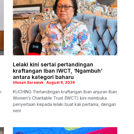
n
Lelaki kini sertai pertandingan
kraftangan Iban IWCT, ‘Ngambuh’
antara kategori baharu
Utusan Sarawak
August 9, 2026
h
KUCHING: Pertandingan kraftangan Iban anjuran Iban
Women’s Charitable Trust (IWCT) kini membuka
penyertaan kepada lelaki buat kali pertama, dengan
seni