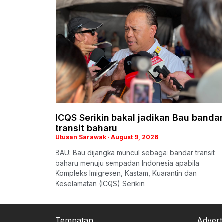
ICQS Serikin bakal jadikan Bau banda
transit baharu
Utusan Sarawak
August 9, 2026
BAU: Bau dijangka muncul sebagai bandar transit
baharu menuju sempadan Indonesia apabila
Kompleks Imigresen, Kastam, Kuarantin dan
Keselamatan (ICQS) Serikin
Tempatan
Advert