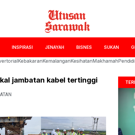
INSPIRASI
JENAYAH
BISNES
SUKAN
G
ertorial
Kebakaran
Kemalangan
Kesihatan
Makhamah
Pendid
kal jambatan kabel tertinggi
TER
ATAN