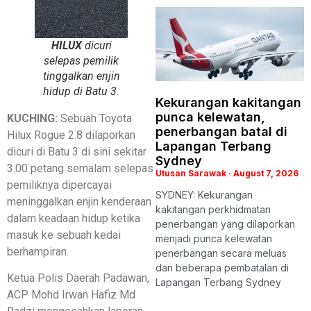
HILUX
dicuri
selepas pemilik
tinggalkan enjin
hidup di Batu 3.
Kekurangan kakitangan
punca kelewatan,
KUCHING:
Sebuah Toyota
penerbangan batal di
Hilux Rogue 2.8 dilaporkan
Lapangan Terbang
dicuri di Batu 3 di sini sekitar
Sydney
3.00 petang semalam selepas
Utusan Sarawak
August 7, 2026
pemiliknya dipercayai
SYDNEY: Kekurangan
meninggalkan enjin kenderaan
kakitangan perkhidmatan
dalam keadaan hidup ketika
penerbangan yang dilaporkan
masuk ke sebuah kedai
menjadi punca kelewatan
berhampiran.
penerbangan secara meluas
dan beberapa pembatalan di
Ketua Polis Daerah Padawan,
Lapangan Terbang Sydney
ACP Mohd Irwan Hafiz Md