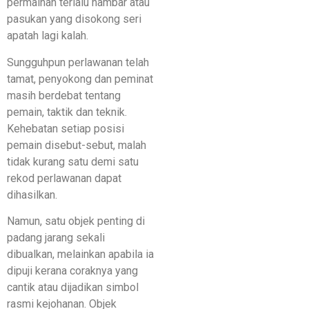
permainan terlalu hambar atau
pasukan yang disokong seri
apatah lagi kalah.
Sungguhpun perlawanan telah
tamat, penyokong dan peminat
masih berdebat tentang
pemain, taktik dan teknik.
Kehebatan setiap posisi
pemain disebut-sebut, malah
tidak kurang satu demi satu
rekod perlawanan dapat
dihasilkan.
Namun, satu objek penting di
padang jarang sekali
dibualkan, melainkan apabila ia
dipuji kerana coraknya yang
cantik atau dijadikan simbol
rasmi kejohanan. Objek