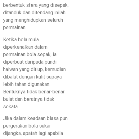
berbentuk sfera yang disepak,
ditanduk dan ditendang inilah
yang menghidupkan seluruh
permainan.
Ketika bola mula
diperkenalkan dalam
permainan bola sepak, ia
diperbuat daripada pundi
haiwan yang ditiup, kemudian
dibalut dengan kulit supaya
lebih tahan digunakan.
Bentuknya tidak benar-benar
bulat dan beratnya tidak
sekata.
Jika dalam keadaan biasa pun
pergerakan bola sukar
dijangka, apatah lagi apabila