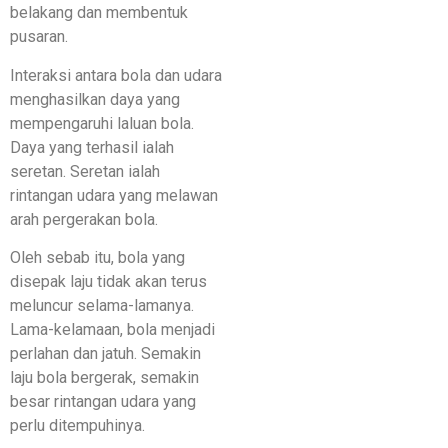
belakang dan membentuk
pusaran.
Interaksi antara bola dan udara
menghasilkan daya yang
mempengaruhi laluan bola.
Daya yang terhasil ialah
seretan. Seretan ialah
rintangan udara yang melawan
arah pergerakan bola.
Oleh sebab itu, bola yang
disepak laju tidak akan terus
meluncur selama-lamanya.
Lama-kelamaan, bola menjadi
perlahan dan jatuh. Semakin
laju bola bergerak, semakin
besar rintangan udara yang
perlu ditempuhinya.