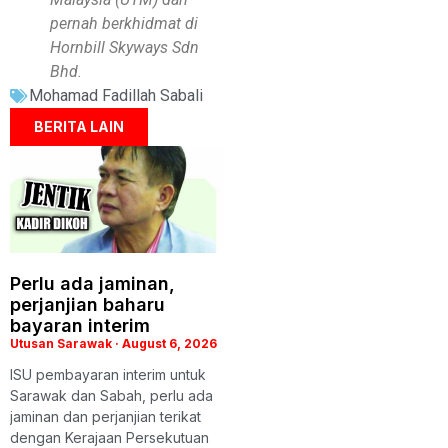
pernah berkhidmat di
Hornbill Skyways Sdn
Bhd.
Mohamad Fadillah Sabali
BERITA LAIN
Perlu ada jaminan,
perjanjian baharu
bayaran interim
Utusan Sarawak
August 6, 2026
ISU pembayaran interim untuk
Sarawak dan Sabah, perlu ada
jaminan dan perjanjian terikat
dengan Kerajaan Persekutuan