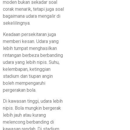
moden bukan sekadar soal
corak menarik, tetapi juga soal
bagaimana udara mengalir di
sekelilingnya.
Keadaan persekitaran juga
memberi kesan. Udara yang
lebih tumpat menghasilkan
rintangan berbeza berbanding
udara yang lebih nipis. Suhu,
kelembapan, ketinggian
stadium dan tiupan angin
boleh mempengaruhi
pergerakan bola.
Di kawasan tinggi, udara lebih
nipis. Bola mungkin bergerak
lebih jauh atau kurang
melencong berbanding di
kawasan rendah. Di stadium