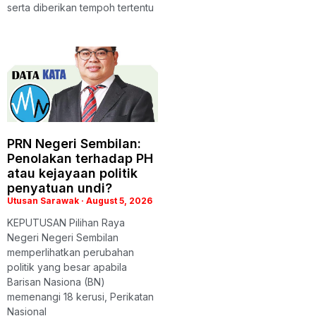
serta diberikan tempoh tertentu
PRN Negeri Sembilan:
Penolakan terhadap PH
atau kejayaan politik
penyatuan undi?
Utusan Sarawak
August 5, 2026
KEPUTUSAN Pilihan Raya
Negeri Negeri Sembilan
memperlihatkan perubahan
politik yang besar apabila
Barisan Nasiona (BN)
memenangi 18 kerusi, Perikatan
Nasional