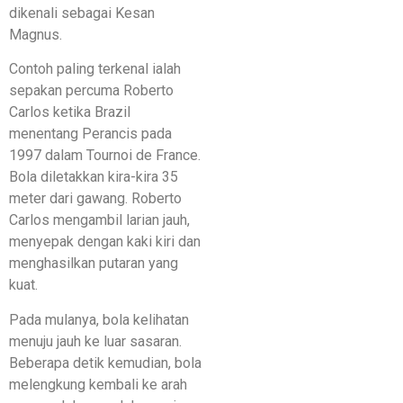
dikenali sebagai Kesan
Magnus.
Contoh paling terkenal ialah
sepakan percuma Roberto
Carlos ketika Brazil
menentang Perancis pada
1997 dalam Tournoi de France.
Bola diletakkan kira-kira 35
meter dari gawang. Roberto
Carlos mengambil larian jauh,
menyepak dengan kaki kiri dan
menghasilkan putaran yang
kuat.
Pada mulanya, bola kelihatan
menuju jauh ke luar sasaran.
Beberapa detik kemudian, bola
melengkung kembali ke arah