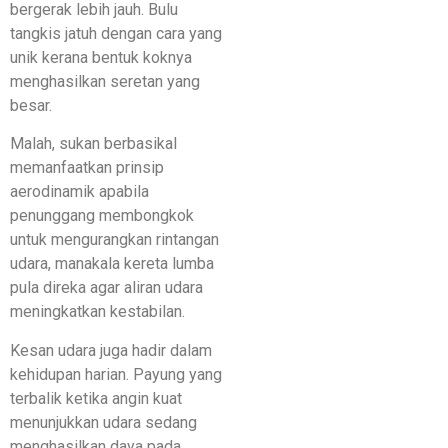
bergerak lebih jauh. Bulu
tangkis jatuh dengan cara yang
unik kerana bentuk koknya
menghasilkan seretan yang
besar.
Malah, sukan berbasikal
memanfaatkan prinsip
aerodinamik apabila
penunggang membongkok
untuk mengurangkan rintangan
udara, manakala kereta lumba
pula direka agar aliran udara
meningkatkan kestabilan.
Kesan udara juga hadir dalam
kehidupan harian. Payung yang
terbalik ketika angin kuat
menunjukkan udara sedang
menghasilkan daya pada