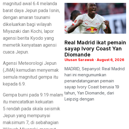
magnitud awal 6.4 melanda
barat daya Jepun pada Isnin,
dengan amaran tsunami
dikeluarkan bagi wilayah
Miyazaki dan Kochi, lapor
agensi berita Kyodo yang
Real Madrid ikat pemain
memetik kenyataan agensi
sayap Ivory Coast Yan
cuaca Jepun.
Diomande
Utusan Sarawak
August 6, 2026
Agensi Meteorologi Jepun
MADRID, Sepanyol: Real Madrid
(JMA) kemudian menyemak
hari ini mengumumkan
semula magnitud gempa itu
penandatanganan pemain
kepada 6.9.
sayap Ivory Coast berusia 19
tahun, Yan Diomande, dari
Gempa bumi pada 9.19 malam
Leipzig dengan
itu mencatatkan kekuatan
5 rendah pada skala seismik
Jepun yang mempunyai
maksimum 7, di sebahagian