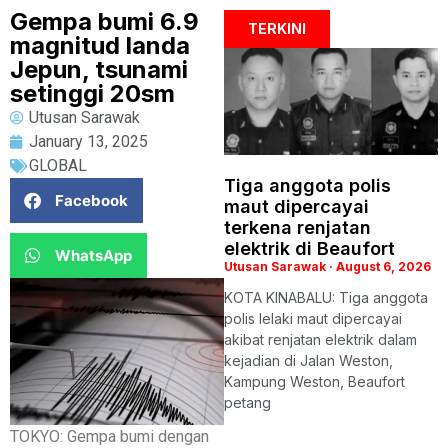
Gempa bumi 6.9
TERKINI
magnitud landa
Jepun, tsunami
setinggi 20sm
Utusan Sarawak
January 13, 2025
GLOBAL
Tiga anggota polis
Facebook
maut dipercayai
terkena renjatan
elektrik di Beaufort
WhatsApp
Utusan Sarawak
August 6, 2026
KOTA KINABALU: Tiga anggota
polis lelaki maut dipercayai
akibat renjatan elektrik dalam
kejadian di Jalan Weston,
Kampung Weston, Beaufort
petang
TOKYO: Gempa bumi dengan