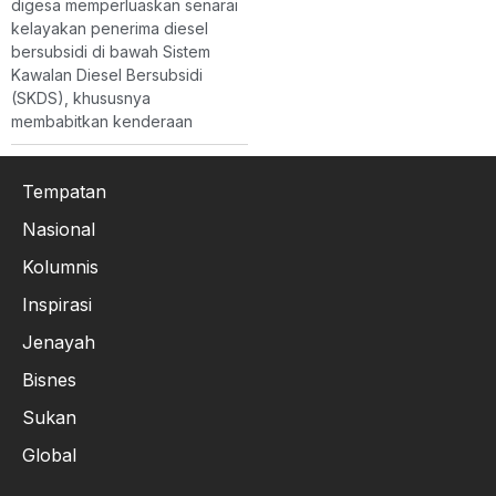
digesa memperluaskan senarai
kelayakan penerima diesel
bersubsidi di bawah Sistem
Kawalan Diesel Bersubsidi
(SKDS), khususnya
membabitkan kenderaan
Tempatan
Nasional
Kolumnis
Inspirasi
Jenayah
Bisnes
Sukan
Global