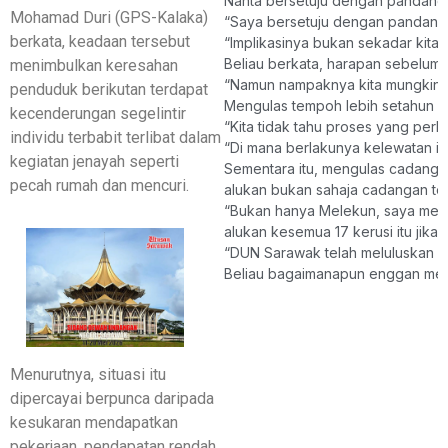
Nanta bersetuju dengan pandanga
Mohamad Duri (GPS-Kalaka)
“Saya bersetuju dengan pandangan
berkata, keadaan tersebut
“Implikasinya bukan sekadar kita
Beliau berkata, harapan sebelum 
menimbulkan keresahan
“Namun nampaknya kita mungkin ti
penduduk berikutan terdapat
Mengulas tempoh lebih setahun y
kecenderungan segelintir
“Kita tidak tahu proses yang perlu
individu terbabit terlibat dalam
“Di mana berlakunya kelewatan it
kegiatan jenayah seperti
Sementara itu, mengulas cadanga
pecah rumah dan mencuri.
alukan bukan sahaja cadangan ter
“Bukan hanya Melekun, saya men
alukan kesemua 17 kerusi itu jika
“DUN Sarawak telah meluluskan us
Beliau bagaimanapun enggan men
Menurutnya, situasi itu
dipercayai berpunca daripada
kesukaran mendapatkan
pekerjaan, pendapatan rendah