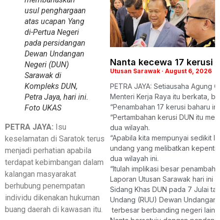
usul penghargaan
atas ucapan Yang
di-Pertua Negeri
pada persidangan
Dewan Undangan
Nanta kecewa 17 kerusi 
Negeri (DUN)
Utusan Sarawak
August 6, 2026
Sarawak di
Kompleks DUN,
PETRA JAYA: Setiausaha Agung Ga
Menteri Kerja Raya itu berkata, b
Petra Jaya, hari ini.
“Penambahan 17 kerusi baharu in
Foto UKAS
“Pertambahan kerusi DUN itu mem
PETRA JAYA:
Isu
dua wilayah.
“Apabila kita mempunyai sedikit 
keselamatan di Saratok terus
undang yang melibatkan kepenting
menjadi perhatian apabila
dua wilayah ini.
terdapat kebimbangan dalam
“Itulah implikasi besar penambaha
kalangan masyarakat
Laporan Utusan Sarawak hari ini
berhubung penempatan
Sidang Khas DUN pada 7 Julai ta
individu dikenakan hukuman
Undang (RUU) Dewan Undangan Ne
buang daerah di kawasan itu.
terbesar berbanding negeri lain d