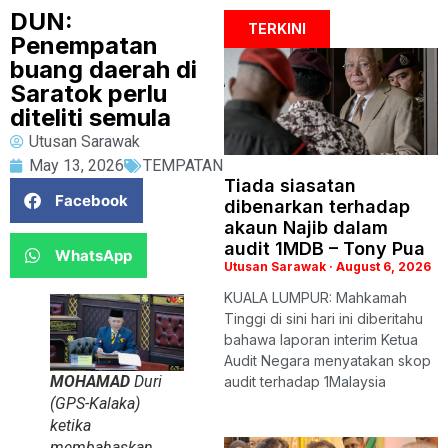
DUN:
TERKINI
Penempatan
buang daerah di
Saratok perlu
diteliti semula
Utusan Sarawak
May 13, 2026
TEMPATAN
Tiada siasatan
Facebook
dibenarkan terhadap
akaun Najib dalam
audit 1MDB – Tony Pua
WhatsApp
Utusan Sarawak
August 6, 2026
KUALA LUMPUR: Mahkamah
Tinggi di sini hari ini diberitahu
bahawa laporan interim Ketua
Audit Negara menyatakan skop
MOHAMAD
Duri
audit terhadap 1Malaysia
(GPS-Kalaka)
ketika
membahaskan