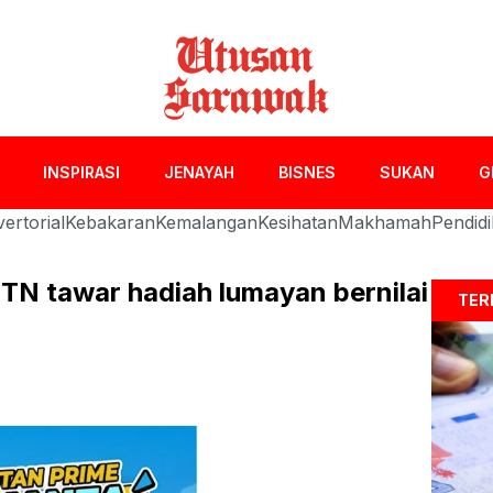
INSPIRASI
JENAYAH
BISNES
SUKAN
G
ertorial
Kebakaran
Kemalangan
Kesihatan
Makhamah
Pendid
N tawar hadiah lumayan bernilai
TER