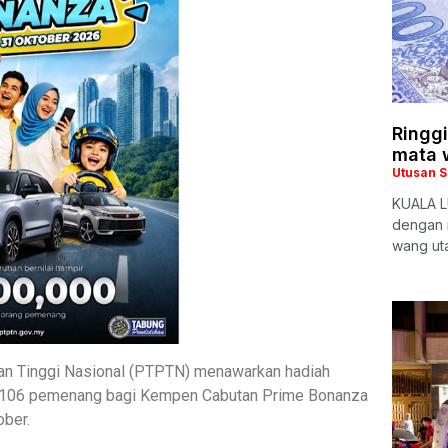
Ringg
mata 
Utusan 
KUALA LU
dengan 
wang uta
n Tinggi Nasional (PTPTN) menawarkan hadiah
a 106 pemenang bagi Kempen Cabutan Prime Bonanza
ober.