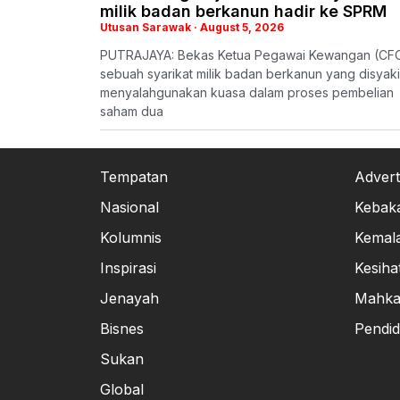
milik badan berkanun hadir ke SPRM
Utusan Sarawak
August 5, 2026
PUTRAJAYA: Bekas Ketua Pegawai Kewangan (CF
sebuah syarikat milik badan berkanun yang disyaki
menyalahgunakan kuasa dalam proses pembelian
saham dua
Tempatan
Advert
Nasional
Kebak
Kolumnis
Kemal
Inspirasi
Kesiha
Jenayah
Mahk
Bisnes
Pendid
Sukan
Global