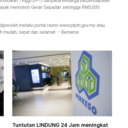
Pendidikan Tinggi (IPT) daripada keluarga berpendapatan
t layak memohon Geran Sepadan sehingga RM5,000
iperoleh melalui portal rasmi www.ptptn.gov.my atau
h mudah, cepat dan selamat. – Bernama
Tuntutan LINDUNG 24 Jam meningkat