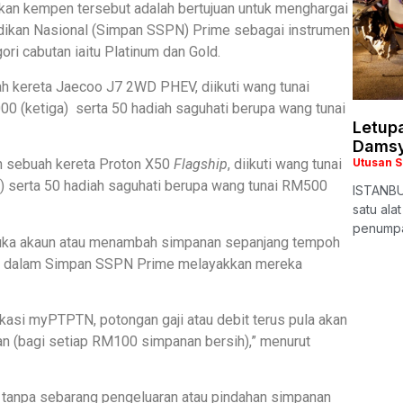
an kempen tersebut adalah bertujuan untuk menghargai
ikan Nasional (Simpan SSPN) Prime sebagai instrumen
i cabutan iaitu Platinum dan Gold.
uah kereta Jaecoo J7 2WD PHEV, diikuti wang tunai
0 (ketiga) serta 50 hadiah saguhati berupa wang tunai
Letup
Damsy
an sebuah kereta Proton X50
Flagship
, diikuti wang tunai
Utusan 
 serta 50 hadiah saguhati berupa wang tunai RM500
ISTANBUL
satu ala
penumpa
uka akaun atau menambah simpanan sepanjang tempoh
0 dalam Simpan SSPN Prime melayakkan mereka
asi myPTPTN, potongan gaji atau debit terus pula akan
n (bagi setiap RM100 simpanan bersih),” menurut
f tanpa sebarang pengeluaran atau pindahan simpanan