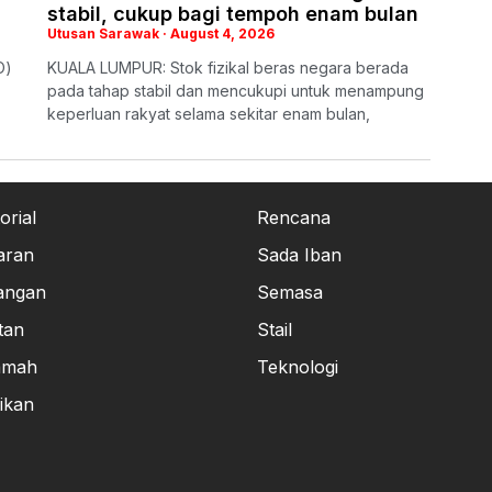
stabil, cukup bagi tempoh enam bulan
Utusan Sarawak
August 4, 2026
O)
KUALA LUMPUR: Stok fizikal beras negara berada
pada tahap stabil dan mencukupi untuk menampung
keperluan rakyat selama sekitar enam bulan,
orial
Rencana
aran
Sada Iban
angan
Semasa
tan
Stail
amah
Teknologi
ikan