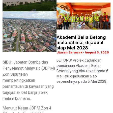
Akademi Belia Betong
mula dibina, dijadual
siap Mei 2028
Utusan Sarawak
August 6, 2026
BETONG: Projek cadangan
SIBU:
Jabatan Bomba dan
pembinaan Akademi Belia
Penyelamat Malaysia (JBPM)
Betong yang dimulakan pada 6
Zon Sibu telah
Mei lalu dijadualkan siap
mempertingkatkan
sepenuhnya pada 5 Mei 2028,
pemantauan di kawasan yang
terjejas akibat banjir sejak
malam kelmarin.
Menurut Ketua JBPM Zon 4