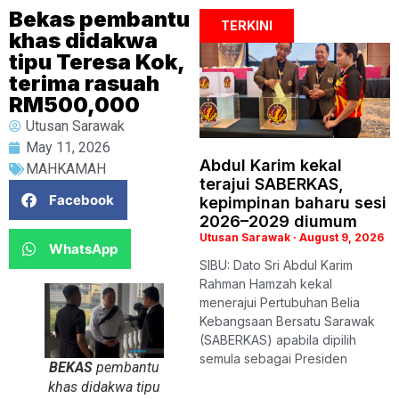
Bekas pembantu
TERKINI
khas didakwa
tipu Teresa Kok,
terima rasuah
RM500,000
Utusan Sarawak
May 11, 2026
Abdul Karim kekal
MAHKAMAH
terajui SABERKAS,
Facebook
kepimpinan baharu sesi
2026–2029 diumum
Utusan Sarawak
August 9, 2026
WhatsApp
SIBU: Dato Sri Abdul Karim
Rahman Hamzah kekal
menerajui Pertubuhan Belia
Kebangsaan Bersatu Sarawak
(SABERKAS) apabila dipilih
semula sebagai Presiden
BEKAS
pembantu
khas didakwa tipu