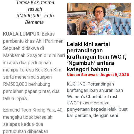
Teresa Kok, terima
rasuah
RM500,000 . Foto
Bernama.
KUALA LUMPUR
: Bekas
pembantu khas Ahli Parlimen
Lelaki kini sertai
Seputeh didakwa di
pertandingan
Mahkamah Sesyen di sini hari
kraftangan Iban IWCT,
ini atas dua pertuduhan
‘Ngambuh’ antara
kategori baharu
menipu Teresa Kok Suh Kim
Utusan Sarawak
August 9, 2026
serta menerima suapan
RM500,000 berhubung
KUCHING: Pertandingan
kraftangan Iban anjuran Iban
perolehan papan pintar, dua
Women’s Charitable Trust
tahun lepas.
(IWCT) kini membuka
penyertaan kepada lelaki buat
Edmund Teoh Kheng Yaik, 40,
kali pertama, dengan seni
mengaku tidak bersalah
selepas kedua-dua
pertuduhan dibacakan