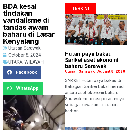
BDA kesal
TERKINI
tindakan
vandalisme di
tandas awam
baharu di Lasar
Kenyalang
Utusan Sarawak
Hutan paya bakau
October 8, 2024
Sarikei aset ekonomi
UTARA
,
WILAYAH
baharu Sarawak
Utusan Sarawak
August 8, 2026
Facebook
SARIKEI: Hutan paya bakau di
Bahagian Sarikei bakal menjadi
WhatsApp
antara aset ekonomi baharu
Sarawak menerusi peranannya
sebagai kawasan simpanan
karbon