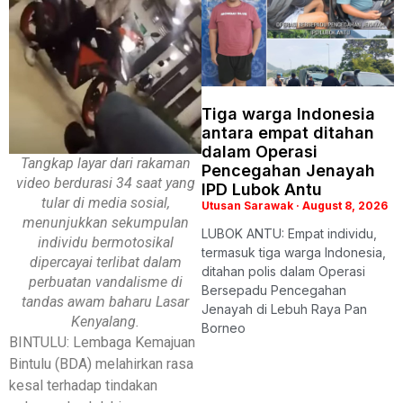
Tiga warga Indonesia
antara empat ditahan
dalam Operasi
Tangkap layar dari rakaman
Pencegahan Jenayah
video berdurasi 34 saat yang
IPD Lubok Antu
tular di media sosial,
Utusan Sarawak
August 8, 2026
menunjukkan sekumpulan
LUBOK ANTU: Empat individu,
individu bermotosikal
termasuk tiga warga Indonesia,
dipercayai terlibat dalam
ditahan polis dalam Operasi
perbuatan vandalisme di
Bersepadu Pencegahan
tandas awam baharu Lasar
Jenayah di Lebuh Raya Pan
Kenyalang.
Borneo
BINTULU: Lembaga Kemajuan
Bintulu (BDA) melahirkan rasa
kesal terhadap tindakan