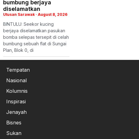
bumbung berjaya
diselamatkan
Utusan Sarawak
August 8, 2026
BINTULU: Seekor kucing
berjaya diselamatkan pasukan
bomba selepas tersepit di celah
bumbung sebuah flat di Sungai
Plan, Blok 0, di
Tempatan
Nasional
Kolumnis
Inspirasi
Jenayah
Bisnes
Sukan