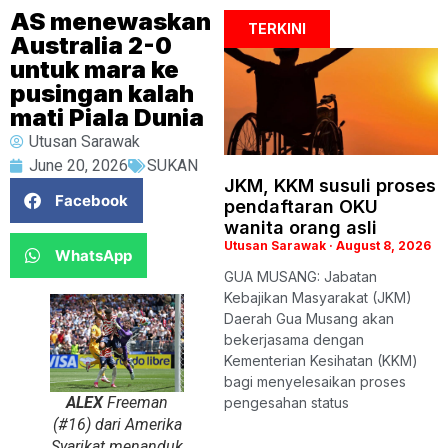
AS menewaskan
TERKINI
Australia 2-0
untuk mara ke
pusingan kalah
mati Piala Dunia
Utusan Sarawak
June 20, 2026
SUKAN
JKM, KKM susuli proses
Facebook
pendaftaran OKU
wanita orang asli
Utusan Sarawak
August 8, 2026
WhatsApp
GUA MUSANG: Jabatan
Kebajikan Masyarakat (JKM)
Daerah Gua Musang akan
bekerjasama dengan
Kementerian Kesihatan (KKM)
bagi menyelesaikan proses
ALEX
Freeman
pengesahan status
(#16) dari Amerika
Syarikat menanduk