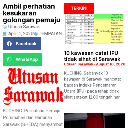
Ambil perhatian
TERKINI
kesukaran
golongan pemaju
Utusan Sarawak
April 1, 2020
TEMPATAN
Facebook
10 kawasan catat IPU
tidak sihat di Sarawak
WhatsApp
Utusan Sarawak
August 10, 2026
KUCHING: Sebanyak 10
kawasan di Sarawak mencatat
bacaan Indeks Pencemaran
Udara (IPU) pada tahap tidak
sihat setakat 12.00 tengah hari
KUCHING: Persatuan Pemaju
Perumahan dan Hartanah
Sarawak (SHEDA) menyambut