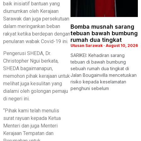
baik inisiatif bantuan yang
diumumkan oleh Kerajaan
Sarawak dan juga persekutuan
dalam meringankan beban
Bomba musnah sarang
tebuan bawah bumbung
rakyat ketika berdepan dengan
rumah dua tingkat
penularan wabak Covid-19 ini.
Utusan Sarawak
August 10, 2026
Pengerusi SHEDA, Dr.
SARIKEI: Kehadiran sarang
Christopher Ngui berkata,
tebuan di bawah bumbung
SHEDA bagaimanapun,
sebuah rumah dua tingkat di
Jalan Bougainvilla mencetuskan
memohon pihak kerajaan untuk
risiko kepada keselamatan
melihat juga kesulitan yang
penghuni sebelum
dialami oleh golongan pemaju
di negeri ini.
“Pihak kami telah menulis
surat rayuan kepada Ketua
Menteri dan juga Menteri
Kerajaan Tempatan dan
Perumahan untuk