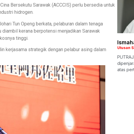
Cina Bersekutu Sarawak (ACCCIS) perlu bersedia untuk
dustri hidrogen.
Johari Tun Openg berkata, pelaburan dalam tenaga
u diambil kerana berpotensi menjadikan Sarawak
osnya tinggi.
Ismaha
Utusan 
in kerjasama strategik dengan pelabur asing dalam
PUTRAJA
dipenjar
atas pe