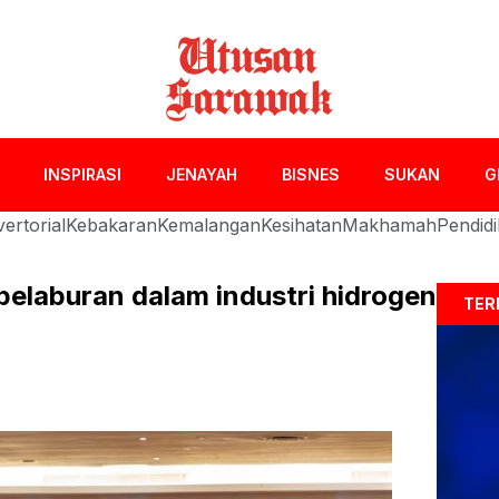
INSPIRASI
JENAYAH
BISNES
SUKAN
G
ertorial
Kebakaran
Kemalangan
Kesihatan
Makhamah
Pendid
pelaburan dalam industri hidrogen
TER