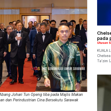
Chelse
pada 
Utusan 
KUALA L
Chelsea
Ta’zim (
i Abang Johari Tun Openg tiba pada Majlis Makan
n dan Perindustrian Cina Bersekutu Sarawak