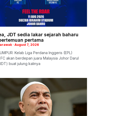
a, JDT sedia lakar sejarah baharu
pertemuan pertama
Sarawak
August 7, 2026
UMPUR: Kelab Liga Perdana Inggeris (EPL)
 FC akan berdepan juara Malaysia Johor Darul
JDT) buat julung kalinya