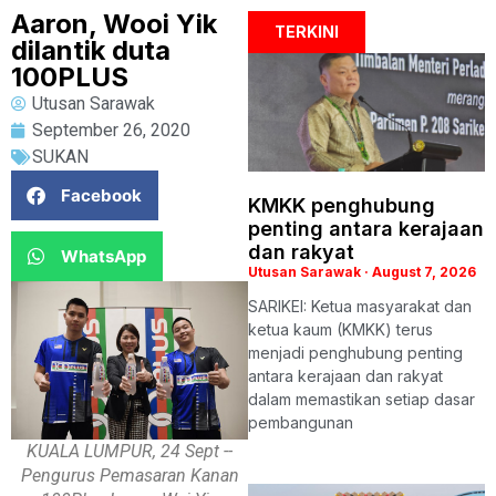
Aaron, Wooi Yik
TERKINI
dilantik duta
100PLUS
Utusan Sarawak
September 26, 2020
SUKAN
Facebook
KMKK penghubung
penting antara kerajaan
dan rakyat
WhatsApp
Utusan Sarawak
August 7, 2026
SARIKEI: Ketua masyarakat dan
ketua kaum (KMKK) terus
menjadi penghubung penting
antara kerajaan dan rakyat
dalam memastikan setiap dasar
pembangunan
KUALA LUMPUR, 24 Sept --
Pengurus Pemasaran Kanan