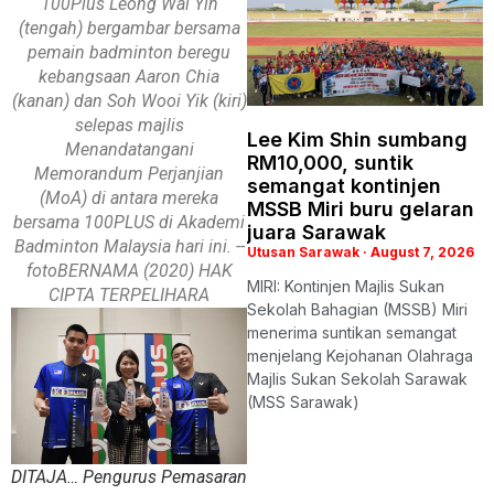
100Plus Leong Wai Yin
(tengah) bergambar bersama
pemain badminton beregu
kebangsaan Aaron Chia
(kanan) dan Soh Wooi Yik (kiri)
selepas majlis
Lee Kim Shin sumbang
Menandatangani
RM10,000, suntik
Memorandum Perjanjian
semangat kontinjen
(MoA) di antara mereka
MSSB Miri buru gelaran
bersama 100PLUS di Akademi
juara Sarawak
Badminton Malaysia hari ini. --
Utusan Sarawak
August 7, 2026
fotoBERNAMA (2020) HAK
MIRI: Kontinjen Majlis Sukan
CIPTA TERPELIHARA
Sekolah Bahagian (MSSB) Miri
menerima suntikan semangat
menjelang Kejohanan Olahraga
Majlis Sukan Sekolah Sarawak
(MSS Sarawak)
DITAJA… Pengurus Pemasaran