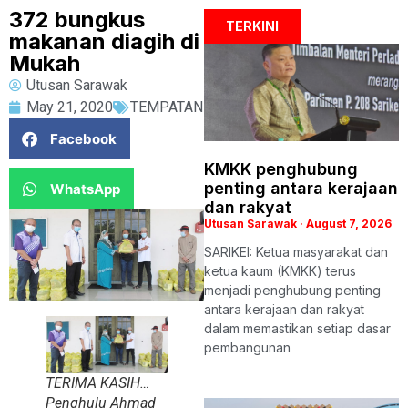
372 bungkus
TERKINI
makanan diagih di
Mukah
Utusan Sarawak
May 21, 2020
TEMPATAN
Facebook
KMKK penghubung
penting antara kerajaan
WhatsApp
dan rakyat
Utusan Sarawak
August 7, 2026
SARIKEI: Ketua masyarakat dan
ketua kaum (KMKK) terus
menjadi penghubung penting
antara kerajaan dan rakyat
dalam memastikan setiap dasar
pembangunan
TERIMA KASIH…
Penghulu Ahmad