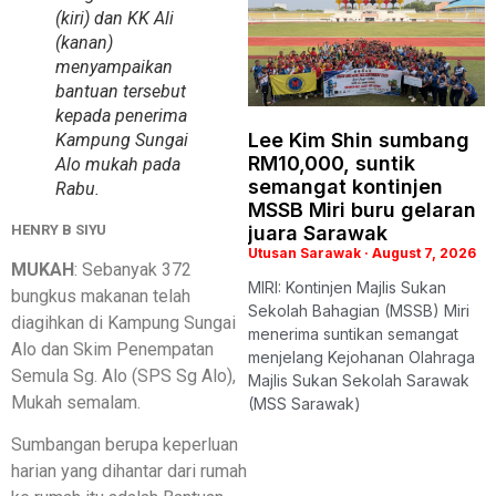
(kiri) dan KK Ali
(kanan)
menyampaikan
bantuan tersebut
kepada penerima
Lee Kim Shin sumbang
Kampung Sungai
RM10,000, suntik
Alo mukah pada
semangat kontinjen
Rabu.
MSSB Miri buru gelaran
juara Sarawak
HENRY B SIYU
Utusan Sarawak
August 7, 2026
MUKAH
: Sebanyak 372
MIRI: Kontinjen Majlis Sukan
bungkus makanan telah
Sekolah Bahagian (MSSB) Miri
diagihkan di Kampung Sungai
menerima suntikan semangat
Alo dan Skim Penempatan
menjelang Kejohanan Olahraga
Semula Sg. Alo (SPS Sg Alo),
Majlis Sukan Sekolah Sarawak
Mukah semalam.
(MSS Sarawak)
Sumbangan berupa keperluan
harian yang dihantar dari rumah