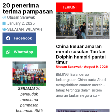
20 penerima
TERKINI
terima pampasan
Utusan Sarawak
January 2, 2025
SELATAN
,
WILAYAH
Facebook
China keluar amaran
merah susulan Taufan
WhatsApp
Dolphin hampiri pantai
timur
Utusan Sarawak
August 9, 2026
BEIJING: Balai cerap
kebangsaan China pada Ahad
mengaktifkan amaran merah –
SERAMAI
20
tahap tertinggi dalam sistem
penduduk
amaran taufan negara itu –
menerima
pampasan
berjumlah RM5