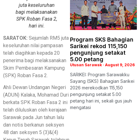
juta keseluruhan
bagi melaksanakan
SPK Roban Fasa 2,
hari ini.
SARATOK:
Sejumlah RM5 juta
Program SKS Bahagian
keseluruhan nilai pampasan
Sarikei rekod 115,150
pengunjung setakat
telah diagihkan kepada 20
5.00 petang
penerima bagi melaksanakan
Utusan Sarawak
August 9, 2026
Skim Pembesaran Kampung
SARIKEI: Program Sarawakku
(SPK) Roban Fasa 2.
Sayang (SKS) Bahagian Sarikei
Ahli Dewan Undangan Negeri
2026 merekodkan 115,150
pengunjung setakat 5.00
(ADUN) Kalaka, Mohamad Duri
petang hari ini, sekali gus jauh
berkata SPK Roban Fasa 2 ini
mengatasi
telah diluluskan oleh kerajaan
Sarawak pada Jun tahun lalu
dan notis berkanun seksyen
48 dan seksyen 5 (3)&(4)
Kanun Tanah Sarawak telahpun