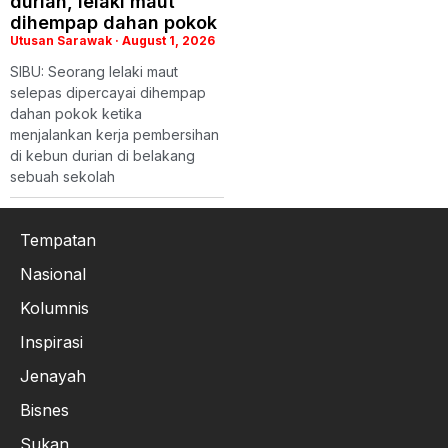
durian, lelaki maut
dihempap dahan pokok
Utusan Sarawak
August 1, 2026
SIBU: Seorang lelaki maut
selepas dipercayai dihempap
dahan pokok ketika
menjalankan kerja pembersihan
di kebun durian di belakang
sebuah sekolah
Tempatan
Nasional
Kolumnis
Inspirasi
Jenayah
Bisnes
Sukan