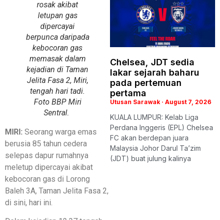
rosak akibat
letupan gas
dipercayai
berpunca daripada
kebocoran gas
memasak dalam
Chelsea, JDT sedia
kejadian di Taman
lakar sejarah baharu
Jelita Fasa 2, Miri,
pada pertemuan
tengah hari tadi.
pertama
Foto BBP Miri
Utusan Sarawak
August 7, 2026
Sentral.
KUALA LUMPUR: Kelab Liga
Perdana Inggeris (EPL) Chelsea
MIRI:
Seorang warga emas
FC akan berdepan juara
berusia 85 tahun cedera
Malaysia Johor Darul Ta’zim
selepas dapur rumahnya
(JDT) buat julung kalinya
meletup dipercayai akibat
kebocoran gas di Lorong
Baleh 3A, Taman Jelita Fasa 2,
di sini, hari ini.