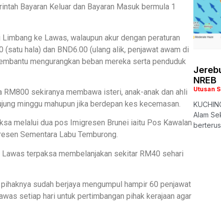
rintah Bayaran Keluar dan Bayaran Masuk bermula 1
i Limbang ke Lawas, walaupun akur dengan peraturan
 (satu hala) dan BND6.00 (ulang alik, penjawat awam di
 membantu mengurangkan beban mereka serta penduduk
Jerebu
NREB
Utusan 
a RM800 sekiranya membawa isteri, anak-anak dan ahli
 hujung minggu mahupun jika berdepan kes kecemasan.
KUCHING
Alam Sek
sa melalui dua pos Imigresen Brunei iaitu Pos Kawalan
berteru
gresen Sementara Labu Temburong.
n Lawas terpaksa membelanjakan sekitar RM40 sehari
pihaknya sudah berjaya mengumpul hampir 60 penjawat
was setiap hari untuk pertimbangan pihak kerajaan agar