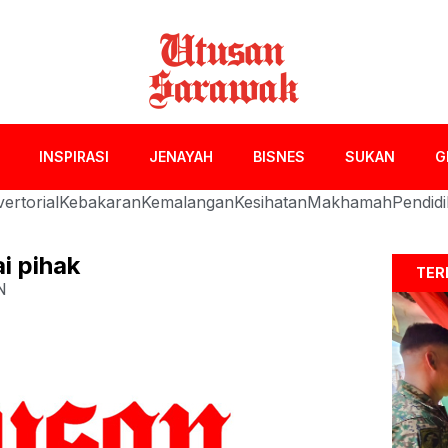
INSPIRASI
JENAYAH
BISNES
SUKAN
G
ertorial
Kebakaran
Kemalangan
Kesihatan
Makhamah
Pendid
i pihak
TER
N