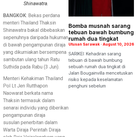
Shinawatra.
BANGKOK
: Bekas perdana
menteri Thailand Thaksin
Bomba musnah sarang
Shinawatra bakal dibebaskan
tebuan bawah bumbung
sepenuhnya daripada hukuman
rumah dua tingkat
di bawah pengampunan diraja
Utusan Sarawak
August 10, 2026
yang dikurniakan bersempena
SARIKEI: Kehadiran sarang
sambutan ulang tahun Ratu
tebuan di bawah bumbung
Suthida pada Rabu (3 Jun).
sebuah rumah dua tingkat di
Jalan Bougainvilla mencetuskan
Menteri Kehakiman Thailand
risiko kepada keselamatan
Pol Lt Jen Rutthapon
penghuni sebelum
Naowarat berkata nama
Thaksin termasuk dalam
senarai individu yang diberikan
pengampunan diraja
susulan penerbitan dalam
Warta Diraja Perintah Diraja