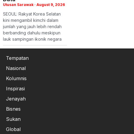
Utusan Sarawak
August 9, 2026
SEOUL: Rakyat Korea Selatan
kini mengambil kimchi dalam
jumlah yang jauh lebih rendah
berbanding dahulu meskipun
lauk sampingan ikonik negara
Tempatan
Nasional
Kolumnis
Inspirasi
Jenayah
Bisnes
Sukan
Global