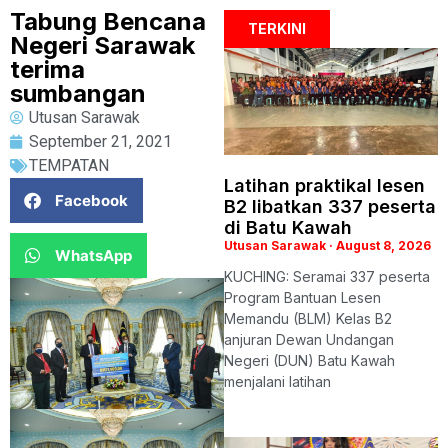
Tabung Bencana
TERKINI
Negeri Sarawak
terima
sumbangan
Utusan Sarawak
September 21, 2021
TEMPATAN
Latihan praktikal lesen
Facebook
B2 libatkan 337 peserta
di Batu Kawah
Utusan Sarawak
August 8, 2026
WhatsApp
KUCHING: Seramai 337 peserta
Program Bantuan Lesen
Memandu (BLM) Kelas B2
anjuran Dewan Undangan
Negeri (DUN) Batu Kawah
menjalani latihan