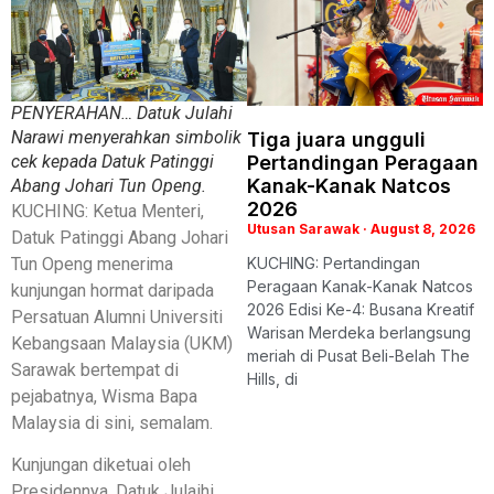
PENYERAHAN… Datuk Julahi
Narawi menyerahkan simbolik
Tiga juara ungguli
cek kepada Datuk Patinggi
Pertandingan Peragaan
Kanak-Kanak Natcos
Abang Johari Tun Openg.
2026
KUCHING: Ketua Menteri,
Utusan Sarawak
August 8, 2026
Datuk Patinggi Abang Johari
Tun Openg menerima
KUCHING: Pertandingan
Peragaan Kanak-Kanak Natcos
kunjungan hormat daripada
2026 Edisi Ke-4: Busana Kreatif
Persatuan Alumni Universiti
Warisan Merdeka berlangsung
Kebangsaan Malaysia (UKM)
meriah di Pusat Beli-Belah The
Sarawak bertempat di
Hills, di
pejabatnya, Wisma Bapa
Malaysia di sini, semalam.
Kunjungan diketuai oleh
Presidennya, Datuk Julaihi