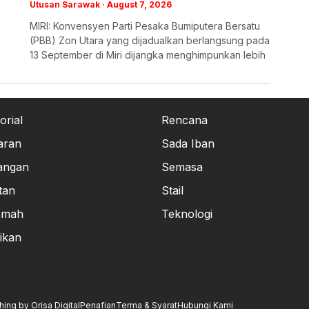
Utusan Sarawak
August 7, 2026
MIRI: Konvensyen Parti Pesaka Bumiputera Bersatu
(PBB) Zon Utara yang dijadualkan berlangsung pada
13 September di Miri dijangka menghimpunkan lebih
orial
Rencana
aran
Sada Iban
angan
Semasa
tan
Stail
amah
Teknologi
ikan
ng by Orisa Digital
Penafian
Terma & Syarat
Hubungi Kami