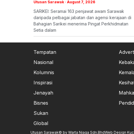
Utusan Sarawak
August 7, 2026
SARIKEI: Seramai 163 penjawat awam Sarawak
daripada pelbagai jabatan dan agensi kerajaan di
Bahagian Sarikei menerima Pingat Perkhidmatan
Setia dalam
Tempatan
Advert
Nasional
Kebak
Kolumnis
Kemal
Inspirasi
Kesiha
Jenayah
Mahk
Bisnes
Pendid
Sukan
Global
Utusan Sarawak© by Warta Niaga Sdn.Bhd
Web Design Kuchi