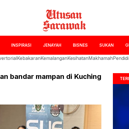
INSPIRASI
JENAYAH
BISNES
SUKAN
G
ertorial
Kebakaran
Kemalangan
Kesihatan
Makhamah
Pendid
an bandar mampan di Kuching
TER