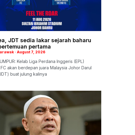
a, JDT sedia lakar sejarah baharu
pertemuan pertama
Sarawak
August 7, 2026
UMPUR: Kelab Liga Perdana Inggeris (EPL)
 FC akan berdepan juara Malaysia Johor Darul
JDT) buat julung kalinya