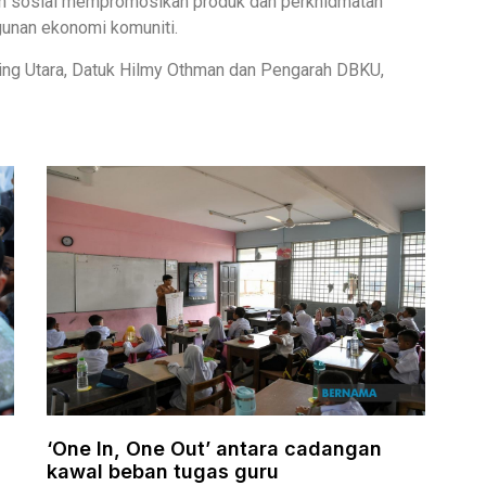
an sosial mempromosikan produk dan perkhidmatan
nan ekonomi komuniti.
ing Utara, Datuk Hilmy Othman dan Pengarah DBKU,
‘One In, One Out’ antara cadangan
kawal beban tugas guru