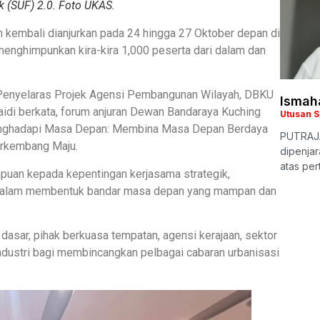
 (SUF) 2.0. Foto UKAS.
 kembali dianjurkan pada 24 hingga 27 Oktober depan di
nghimpunkan kira-kira 1,000 peserta dari dalam dan
(Penyelaras Projek Agensi Pembangunan Wilayah, DBKU
Ismaha
idi berkata, forum anjuran Dewan Bandaraya Kuching
Utusan 
enghadapi Masa Depan: Membina Masa Depan Berdaya
PUTRAJA
erkembang Maju.
dipenjar
atas pe
umpuan kepada kepentingan kerjasama strategik,
n dalam membentuk bandar masa depan yang mampan dan
asar, pihak berkuasa tempatan, agensi kerajaan, sektor
 industri bagi membincangkan pelbagai cabaran urbanisasi