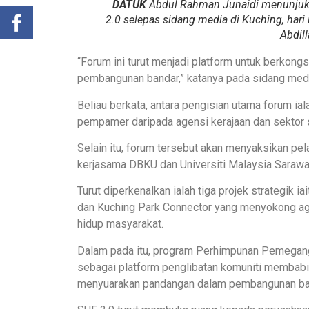
DATUK
Abdul Rahman Junaidi menunjuk
2.0 selepas sidang media di Kuching, hari
Abdil
“Forum ini turut menjadi platform untuk berkon
pembangunan bandar,” katanya pada sidang media d
Beliau berkata, antara pengisian utama forum ial
pempamer daripada agensi kerajaan dan sektor 
Selain itu, forum tersebut akan menyaksikan pe
kerjasama DBKU dan Universiti Malaysia Sarawa
Turut diperkenalkan ialah tiga projek strategik ia
dan Kuching Park Connector yang menyokong age
hidup masyarakat.
Dalam pada itu, program Perhimpunan Pemegang
sebagai platform penglibatan komuniti membabi
menyuarakan pandangan dalam pembangunan ba