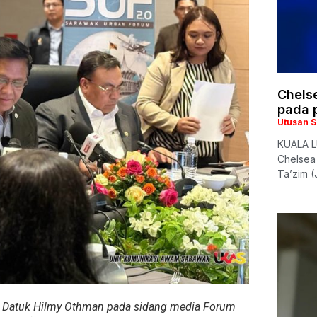
Chelse
pada 
Utusan 
KUALA L
Chelsea
Ta’zim (
 Datuk Hilmy Othman pada sidang media Forum