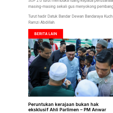
SUF 2.0 turut membuka ruang kepada perusaha
masing-masing sekali gus menyokong pembangu
Turut hadir Datuk Bandar Dewan Bandaraya Kuch
Ramzi Abdillah.
BERITA LAIN
Peruntukan kerajaan bukan hak
eksklusif Ahli Parlimen – PM Anwar