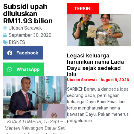
Subsidi upah
TERKINI
diluluskan
RM11.93 bilion
Utusan Sarawak
September 30, 2020
BISNES
Facebook
Legasi keluarga
harumkan nama Lada
Dayu sejak sedekad
WhatsApp
lalu
Utusan Sarawak
August 8, 2026
SARIKEI: Bermula daripada idea
seorang bapa, perniagaan
keluarga Dayu Bumi Emas kini
terus mengharumkan nama
kawasan Dayu, Pakan menerusi
pengeluaran
KUALA LUMPUR, 15 Sept --
Menteri Kewangan Datuk Seri