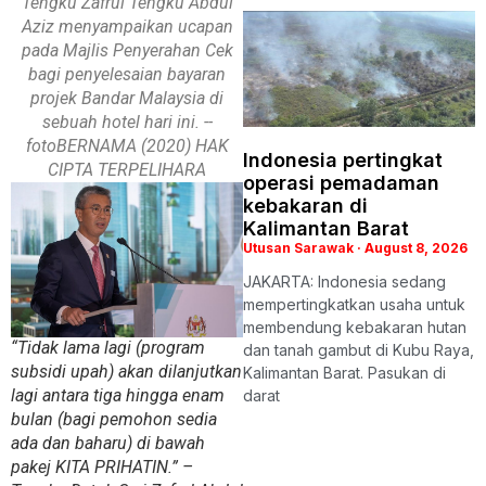
Tengku Zafrul Tengku Abdul
Aziz menyampaikan ucapan
pada Majlis Penyerahan Cek
bagi penyelesaian bayaran
projek Bandar Malaysia di
sebuah hotel hari ini. --
fotoBERNAMA (2020) HAK
Indonesia pertingkat
CIPTA TERPELIHARA
operasi pemadaman
kebakaran di
Kalimantan Barat
Utusan Sarawak
August 8, 2026
JAKARTA: Indonesia sedang
mempertingkatkan usaha untuk
membendung kebakaran hutan
“Tidak lama lagi (program
dan tanah gambut di Kubu Raya,
subsidi upah) akan dilanjutkan
Kalimantan Barat. Pasukan di
lagi antara tiga hingga enam
darat
bulan (bagi pemohon sedia
ada dan baharu) di bawah
pakej KITA PRIHATIN.” –