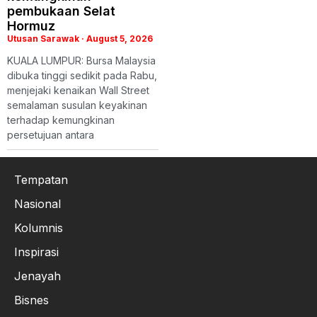
pembukaan Selat
Hormuz
Utusan Sarawak
August 5, 2026
KUALA LUMPUR: Bursa Malaysia
dibuka tinggi sedikit pada Rabu,
menjejaki kenaikan Wall Street
semalaman susulan keyakinan
terhadap kemungkinan
persetujuan antara
Tempatan
Nasional
Kolumnis
Inspirasi
Jenayah
Bisnes