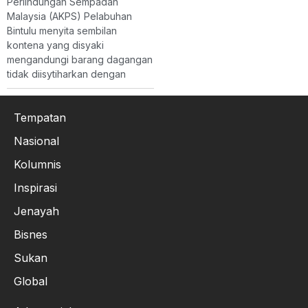
Perlindungan Sempadan
Malaysia (AKPS) Pelabuhan
Bintulu menyita sembilan
kontena yang disyaki
mengandungi barang dagangan
tidak diisytiharkan dengan
Tempatan
Nasional
Kolumnis
Inspirasi
Jenayah
Bisnes
Sukan
Global