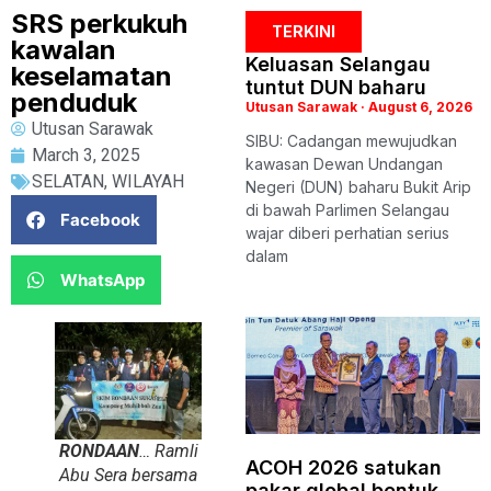
SRS perkukuh
TERKINI
kawalan
Keluasan Selangau
keselamatan
tuntut DUN baharu
penduduk
Utusan Sarawak
August 6, 2026
Utusan Sarawak
SIBU: Cadangan mewujudkan
March 3, 2025
kawasan Dewan Undangan
SELATAN
,
WILAYAH
Negeri (DUN) baharu Bukit Arip
di bawah Parlimen Selangau
Facebook
wajar diberi perhatian serius
dalam
WhatsApp
RONDAAN
… Ramli
ACOH 2026 satukan
Abu Sera bersama
pakar global bentuk