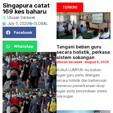
Singapura catat
TERKINI
169 kes baharu
Utusan Sarawak
July 5, 2020
GLOBAL
Facebook
WhatsApp
Tangani beban guru
secara holistik, perkasa
sistem sokongan
Utusan Sarawak
August 8, 2026
KUALA LUMPUR: Isu beban
tugas guru perlu ditangani
secara holistik dan berterusan
menerusi pemerkasaan skop
tugas serta penyediaan sistem
sokongan