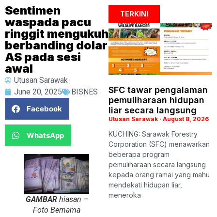
Sentimen
TERKINI
waspada pacu
ringgit mengukuh
berbanding dolar
AS pada sesi
awal
Utusan Sarawak
SFC tawar pengalaman
June 20, 2025
BISNES
pemuliharaan hidupan
Facebook
liar secara langsung
Utusan Sarawak
August 8, 2026
KUCHING: Sarawak Forestry
WhatsApp
Corporation (SFC) menawarkan
beberapa program
pemuliharaan secara langsung
kepada orang ramai yang mahu
mendekati hidupan liar,
meneroka
GAMBAR
hiasan –
Foto Bernama