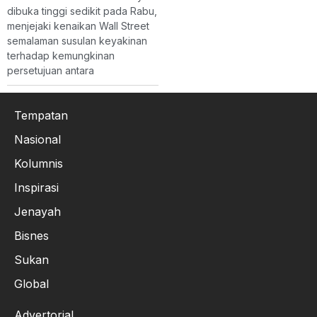
dibuka tinggi sedikit pada Rabu,
menjejaki kenaikan Wall Street
semalaman susulan keyakinan
terhadap kemungkinan
persetujuan antara
Tempatan
Nasional
Kolumnis
Inspirasi
Jenayah
Bisnes
Sukan
Global
Advertorial