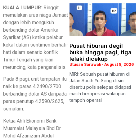
KUALA LUMPUR:
Ringgit
memulakan urus niaga Jumaat
dengan lebih mengukuh
berbanding dolar Amerika
Syarikat (AS) ketika pelabur
kekal dalam sentimen berhati-
Pusat hiburan degil
buka hingga pagi, tiga
hati dalam senario konflik
lelaki dicekup
Timur Tengah yang kian
Utusan Sarawak
August 8, 2026
meruncing, kata penganalisis.
MIRI: Sebuah pusat hiburan di
Pada 8 pagi, unit tempatan itu
Jalan South Yu Seng di sini
naik ke paras 4.2490/2700
diserbu polis selepas didapati
masih beroperasi walaupun
berbanding dolar AS daripada
tempoh operasi
paras penutup 4.2590/2625,
semalam.
Ketua Ahli Ekonomi Bank
Muamalat Malaysia Bhd Dr
Mohd Afzanizam Abdul