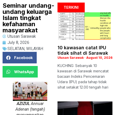
Seminar undang-
TERKINI
undang keluarga
Islam tingkat
kefahaman
masyarakat
Utusan Sarawak
July 8, 2026
10 kawasan catat IPU
SELATAN
,
WILAYAH
tidak sihat di Sarawak
Facebook
Utusan Sarawak
August 10, 2026
KUCHING: Sebanyak 10
kawasan di Sarawak mencatat
WhatsApp
bacaan Indeks Pencemaran
Udara (IPU) pada tahap tidak
sihat setakat 12.00 tengah hari
AZIZUL
Annuar
Adenan (tengah)
menyampaikan