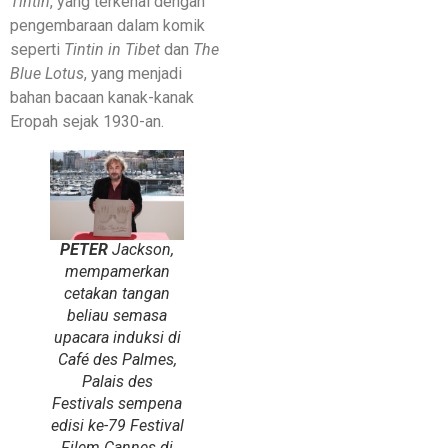
Tintin
, yang terkenal dengan
pengembaraan dalam komik
seperti
Tintin in Tibet
dan
The
Blue Lotus
, yang menjadi
bahan bacaan kanak-kanak
Eropah sejak 1930-an.
PETER
Jackson,
mempamerkan
cetakan tangan
beliau semasa
upacara induksi di
Café des Palmes,
Palais des
Festivals sempena
edisi ke-79 Festival
Filem Cannes di