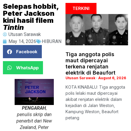
Selepas hobbit,
TERKINI
Peter Jackson
kini hasil filem
Tintin
Utusan Sarawak
May 14, 2026
HIBURAN
Facebook
Tiga anggota polis
maut dipercayai
terkena renjatan
WhatsApp
elektrik di Beaufort
Utusan Sarawak
August 6, 2026
KOTA KINABALU: Tiga anggota
polis lelaki maut dipercayai
akibat renjatan elektrik dalam
kejadian di Jalan Weston,
PENGARAH
,
Kampung Weston, Beaufort
penulis skrip dan
petang
penerbit dari New
Zealand, Peter