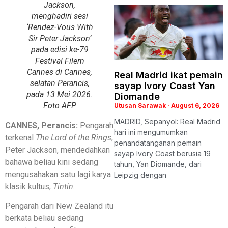
Jackson,
menghadiri sesi
‘Rendez-Vous With
Sir Peter Jackson’
pada edisi ke-79
Festival Filem
Cannes di Cannes,
Real Madrid ikat pemain
selatan Perancis,
sayap Ivory Coast Yan
pada 13 Mei 2026.
Diomande
Foto AFP
Utusan Sarawak
August 6, 2026
MADRID, Sepanyol: Real Madrid
CANNES, Perancis:
Pengarah
hari ini mengumumkan
terkenal
The Lord of the Rings
,
penandatanganan pemain
Peter Jackson, mendedahkan
sayap Ivory Coast berusia 19
bahawa beliau kini sedang
tahun, Yan Diomande, dari
mengusahakan satu lagi karya
Leipzig dengan
klasik kultus,
Tintin.
Pengarah dari New Zealand itu
berkata beliau sedang