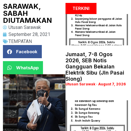
SARAWAK,
TERKINI
SABAH
DIUTAMAKAN
Utusan Sarawak
September 28, 2021
TEMPATAN
Facebook
Jumaat, 7-8 Ogos
2026, SEB Notis
Gangguan Bekalan
WhatsApp
Elektrik Sibu (Jln Pasai
Siong)
Utusan Sarawak
August 7, 2026