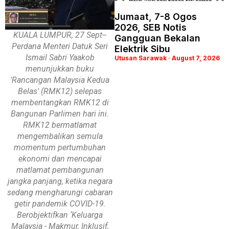
Jumaat, 7-8 Ogos
2026, SEB Notis
KUALA LUMPUR, 27 Sept--
Gangguan Bekalan
Perdana Menteri Datuk Seri
Elektrik Sibu
Ismail Sabri Yaakob
Utusan Sarawak
August 7, 2026
menunjukkan buku
'Rancangan Malaysia Kedua
Belas' (RMK12) selepas
membentangkan RMK12 di
Bangunan Parlimen hari ini.
RMK12 bermatlamat
mengembalikan semula
momentum pertumbuhan
ekonomi dan mencapai
matlamat pembangunan
jangka panjang, ketika negara
sedang mengharungi cabaran
getir pandemik COVID-19.
Berobjektifkan ‘Keluarga
Malaysia - Makmur, Inklusif,