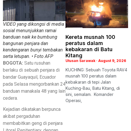
VIDEO yang dikongsi di media
sosial menunjukkan ramai
Kereta musnah 100
banduan naik ke bumbung
peratus dalam
bangunan penjara dan
kebakaran di Batu
kendengaran bunyi tembakan
Kitang
serta letupan. • Foto AFP
Utusan Sarawak
August 9, 2026
BOGOTA:
Satu rusuhan
KUCHING: Sebuah Toyota RAV4
berlaku di sebuah penjara di
musnah 100 peratus dalam
bandar Guayaquil, Ecuador
kebakaran di tepi Jalan
pada Selasa mengorbankan 24
Kuching-Bau, Batu Kitang, di
banduan manakala 48 yang lain
sini, semalam. Komander
cedera.
Operasi,
Kejadian dikatakan berpunca
akibat pergaduhan
membabitkan geng di penjara
Litoral Penitentiary, dengan