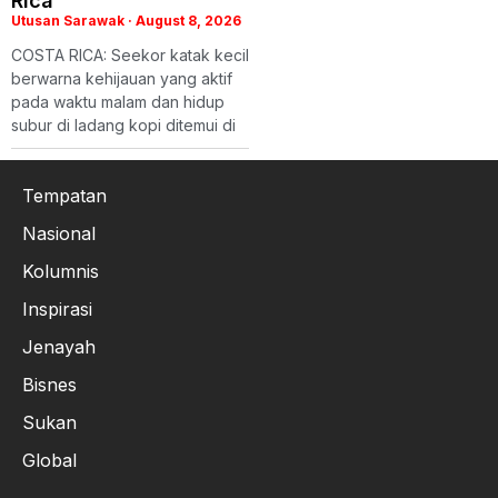
Rica
Utusan Sarawak
August 8, 2026
COSTA RICA: Seekor katak kecil
berwarna kehijauan yang aktif
pada waktu malam dan hidup
subur di ladang kopi ditemui di
Tempatan
Nasional
Kolumnis
Inspirasi
Jenayah
Bisnes
Sukan
Global