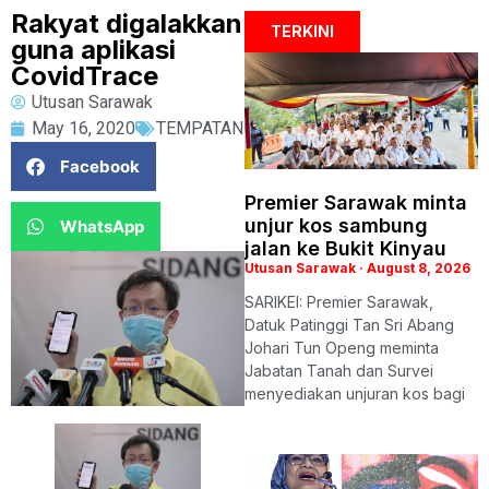
Rakyat digalakkan
TERKINI
guna aplikasi
CovidTrace
Utusan Sarawak
May 16, 2020
TEMPATAN
Facebook
Premier Sarawak minta
unjur kos sambung
WhatsApp
jalan ke Bukit Kinyau
Utusan Sarawak
August 8, 2026
SARIKEI: Premier Sarawak,
Datuk Patinggi Tan Sri Abang
Johari Tun Openg meminta
Jabatan Tanah dan Survei
menyediakan unjuran kos bagi