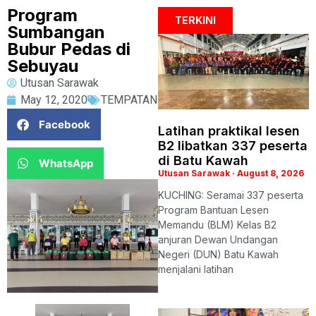
Program
TERKINI
Sumbangan
Bubur Pedas di
Sebuyau
Utusan Sarawak
May 12, 2020
TEMPATAN
Facebook
Latihan praktikal lesen
B2 libatkan 337 peserta
di Batu Kawah
WhatsApp
Utusan Sarawak
August 8, 2026
KUCHING: Seramai 337 peserta
Program Bantuan Lesen
Memandu (BLM) Kelas B2
anjuran Dewan Undangan
Negeri (DUN) Batu Kawah
menjalani latihan